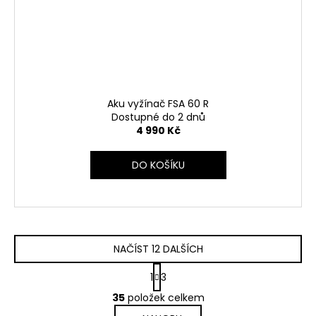
Aku vyžínač FSA 60 R
Dostupné do 2 dnů
4 990 Kč
DO KOŠÍKU
NAČÍST 12 DALŠÍCH
S
1
3
t
O
r
35
položek celkem
v
á