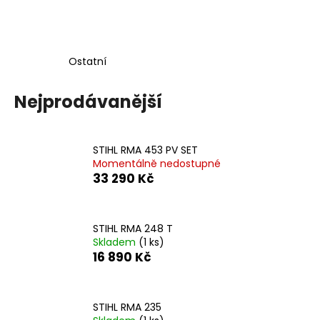
a
j
í
Ostatní
t
?
Nejprodávanější
STIHL RMA 453 PV SET
Momentálně nedostupné
HLEDAT
33 290 Kč
D
STIHL RMA 248 T
o
Skladem
(1 ks)
16 890 Kč
p
o
r
u
STIHL RMA 235