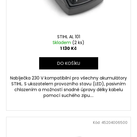
d
u
k
t
ů
STIHL AL 101
Skladem
(2 ks)
1 130 Kč
DO KOŠÍKU
Nabíječka 230 V kompatibilní pro všechny akumulátory
STIHL. S ukazatelem provozního stavu (LED), pasivním
chlazením a možností snadné úpravy délky kabelu
pomocí suchého zipu....
Kód:
45204006500