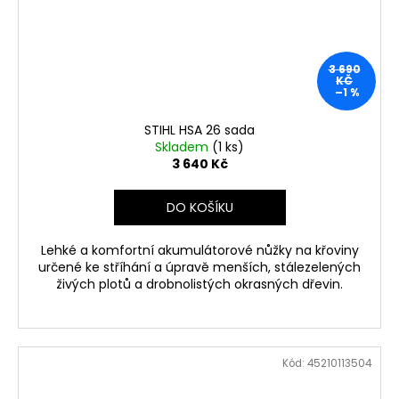
3 690
KČ
–1 %
STIHL HSA 26 sada
Skladem
(1 ks)
3 640 Kč
DO KOŠÍKU
Lehké a komfortní akumulátorové nůžky na křoviny
určené ke stříhání a úpravě menších, stálezelených
živých plotů a drobnolistých okrasných dřevin.
Kód:
45210113504