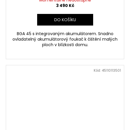
Momentálně nedostupné
3 490 Kč
DO KOŠÍKU
BGA 45 s integrovaným akumulátorem. Snadno
ovladatelný akumulátorový foukač k čištění malých
ploch v blízkosti domu.
Kód:
45110113501