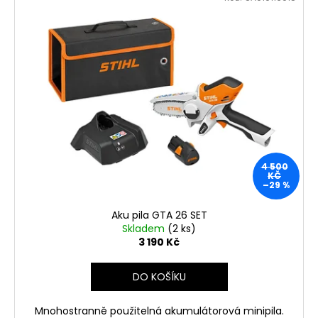
4 500
KČ
–29 %
Aku pila GTA 26 SET
Skladem
(2 ks)
3 190 Kč
DO KOŠÍKU
Mnohostranně použitelná akumulátorová minipila.