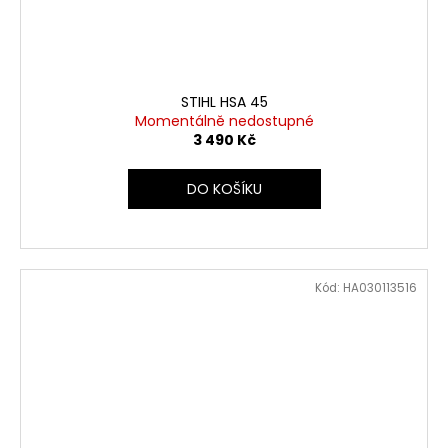
STIHL HSA 45
Momentálně nedostupné
3 490 Kč
DO KOŠÍKU
Kód:
HA030113516