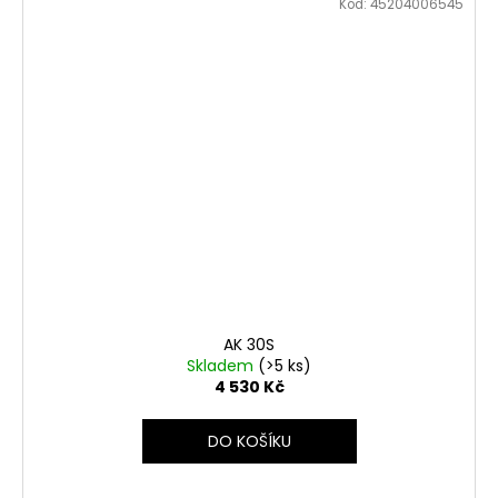
Kód:
45204006545
AK 30S
Skladem
(>5 ks)
4 530 Kč
DO KOŠÍKU