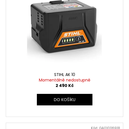
STIHL AK 10
Momentálně nedostupné
2 490 Kč
DO KOŠÍKU
Kód:
GA010116918