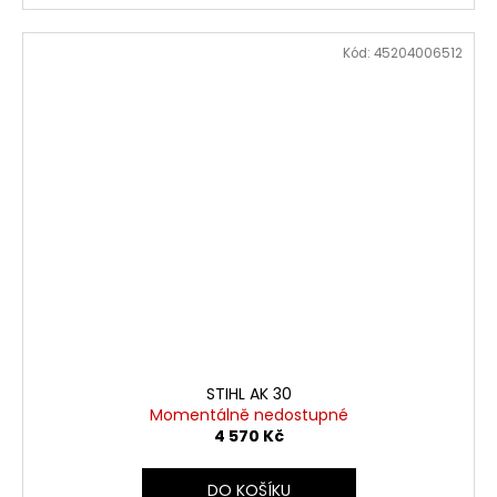
Kód:
45204006512
STIHL AK 30
Momentálně nedostupné
4 570 Kč
DO KOŠÍKU