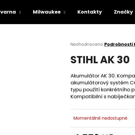
varna
Milwaukee
Kontakty
Značky
Co potřebujete najít?
Průměrné
Neohodnoceno
Podrobnosti
hodnocení
STIHL AK 30
produktu
HLEDAT
je
0,0
z
Akumulátor AK 30. Kompak
5
Doporučujeme
akumulátorový systém CO
hvězdiček.
typu použití konkrétního p
Kompatibilní s nabíječkami
Momentálně nedostupné
STIHL RM 443 T
HUSQVARNA AU