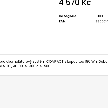
4 570 Kč
14 290 Kč
104 990 Kč
Původně:
15 990 Kč
Měrná
cena:
Kategorie
:
STIHL
EAN
:
886661
pro akumulátorový systém COMPACT s kapacitou 180 Wh. Doba prác
AL 101, AL 100, AL 300 a AL 500.