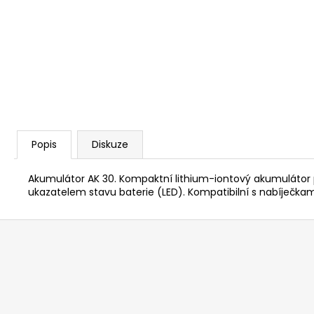
KŘOVINOŘEZU S 1.5MM STRUNOU
5132002593
235 Kč
Popis
Diskuze
Akumulátor AK 30. Kompaktní lithium-iontový akumulátor 
ukazatelem stavu baterie (LED). Kompatibilní s nabíječkami 
Z
á
p
a
t