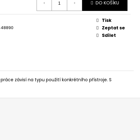
DO KOŠÍKU
Tisk
448890
Zeptat se
Sdílet
e závisí na typu použití konkrétního přístroje. S