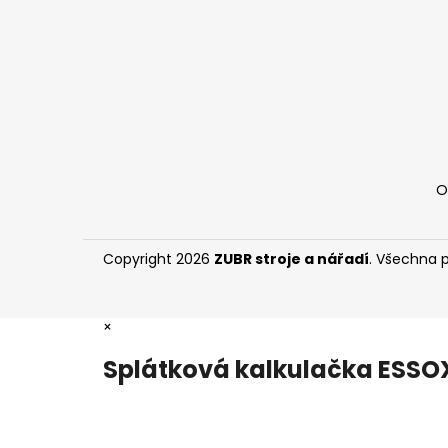
í
O
Copyright 2026
ZUBR stroje a nářadí
. Všechna 
×
Splátková kalkulačka ESSO