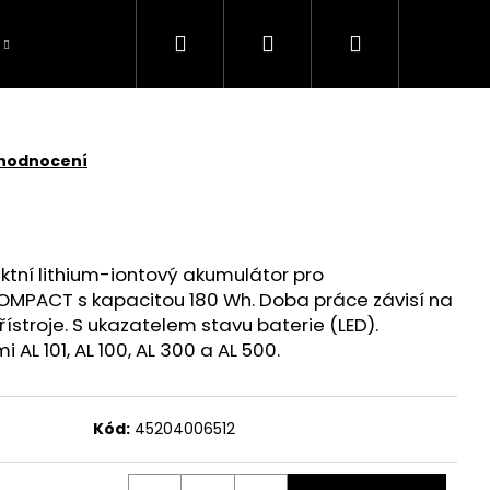
Hledat
Přihlášení
Nákupní
košík
 hodnocení
tní lithium-iontový akumulátor pro
MPACT s kapacitou 180 Wh. Doba práce závisí na
řístroje. S ukazatelem stavu baterie (LED).
 AL 101, AL 100, AL 300 a AL 500.
Kód:
45204006512
TOMOWER 430V NERA