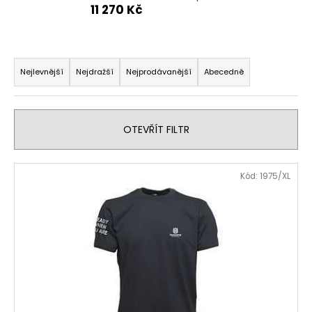
11 270 Kč
a
j
í
Ř
t
a
Nejlevnější
Nejdražší
Nejprodávanější
Abecedně
?
z
e
n
OTEVŘÍT FILTR
í
p
HLEDAT
V
Kód:
1975/XL
r
ý
o
p
d
D
i
u
o
s
p
k
p
o
t
r
r
ů
o
u