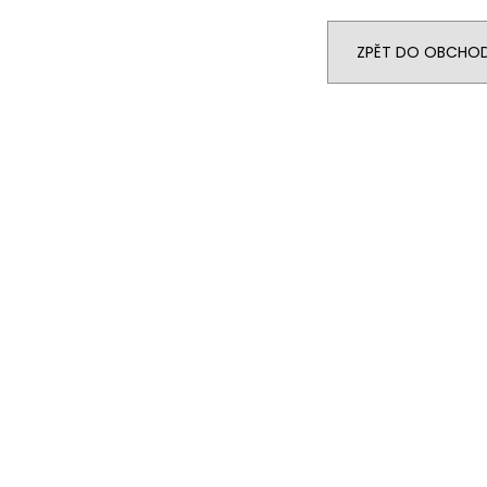
14 290 Kč
104 990 Kč
Původně:
15 990 Kč
ZPĚT DO OBCHO