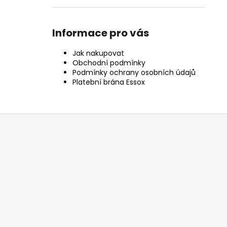
Informace pro vás
Jak nakupovat
Obchodní podmínky
Podmínky ochrany osobních údajů
Platební brána Essox
Z
á
p
a
t
í