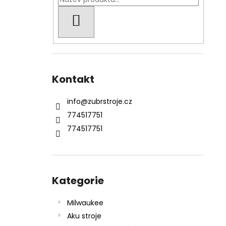
KŘOVINOŘEZU S 1.5MM STRUNOU
l
5132002593
HLEDAT
235 Kč
Kontakt
info
@
zubrstroje.cz
774517751
774517751
Přeskočit
kategorie
Kategorie
Milwaukee
Aku stroje