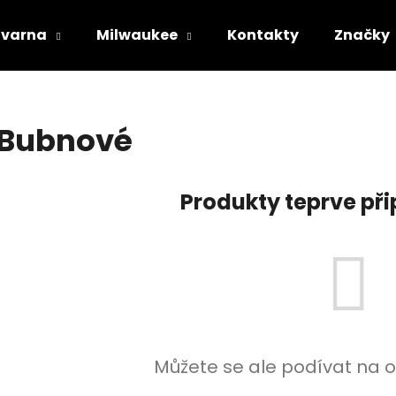
varna
Milwaukee
Kontakty
Značky
Co potřebujete najít?
Bubnové
HLEDAT
Produkty teprve př
Doporučujeme
Můžete se ale podívat na o
STIHL RM 443 T
HUSQVARNA AU