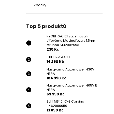
Značky
Top 5 produktů
RYOBI RAC121 Žací hlava k
síťovému křovinořezu s 1.5mm
strunou 5132002593
235 Kč
STIHL RM 443 T
14 290 Kč
Husqvarna Automower 430V
NERA
104 990 Kč
Husqvarna Automower 405V E
NERA
69 990 Kč
Stihl MS 151 C-E Carving
11462000059
13 890 Kč