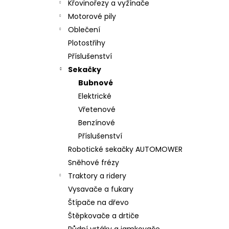
Křovinořezy a vyžínače
Motorové pily
Oblečení
Plotostřihy
Příslušenství
Sekačky
Bubnové
Elektrické
Vřetenové
Benzínové
Příslušenství
Robotické sekačky AUTOMOWER
Sněhové frézy
Traktory a ridery
Vysavače a fukary
Štípače na dřevo
Štěpkovače a drtiče
Půdní vrtáky a jamkovače