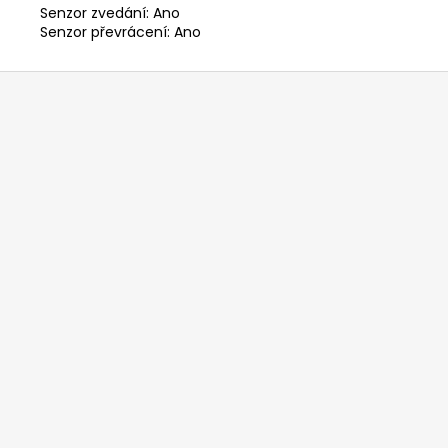
Senzor zvedání: Ano
Senzor převrácení: Ano
Z
á
p
a
t
í