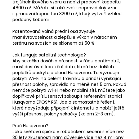
trojúhelníkového vzoru a nabízí pracovní kapacitu
4800 m². Můžete si také zvolit nepravidelný vzor
s pracovní kapacitou 3200 m², který vytvoří vzhled
podobný koberci.
Patentovaná volná přední osa zvyšuje
manévrovatelnost a zlepšuje výkon v náročném
terénu na svazích se sklonem až 50 %.
Jak funguje satelitní technologie?
Aby sekačka dosáhla přesnosti v řádu centimetrů,
musí dostávat korekční data, která bez dalších
poplatků poskytuje cloud Husqvarna. To vyžaduje
pokrytí Wi-Fi na celém trávníku a přináší vynikající
přesnost polohy, zpravidla na méně než 5 cm. Pokud
nemáte pokrytí Wi-Fi nebo mobilní sítí, můžete jako
doplňkové příslušenství zakoupit referenční stanici
Husqvarna EPOS® RS1. Jde o samostatné řešení,
které nevyžaduje připojení k internetu a nabízí ještě
vyšší přesnost polohy sekačky (kolem 2–3 cm).
Proč Husqvarna?
Jako světová špička v robotickém sečení s více než
30 lety zkušeností nám důvěřuje více než 4 miliony