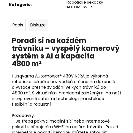
č
Robotické sekačky
Kategorie
:
u
AUTOMOWER
j
e
Popis
Diskuze
m
e
Poradí si na každém
trávníku – vyspělý kamerový
HUSQVARNA
systém s AI a kapacita
AUTOMOWER
405V
4800 m²
E
NERA
Husqvarna Automower® 430V NERA je výkonná
69
robotická sekačka bez vodičů určená na dokonalé
990
a vysoce přesné zvládání velkých trávníků do
Kč
4800 m². S virtuálními hranicemi založenými na naší
integrované satelitní technologii je instalace
flexibilní a robustní.
Požadavky:​
– Je třeba pokrytí mobilní sítí nebo internetové
pokrytí s připojením Wi-Fi na celém trávníku. Pokud
internetové pokrytí nemáte, můžete zakoupit