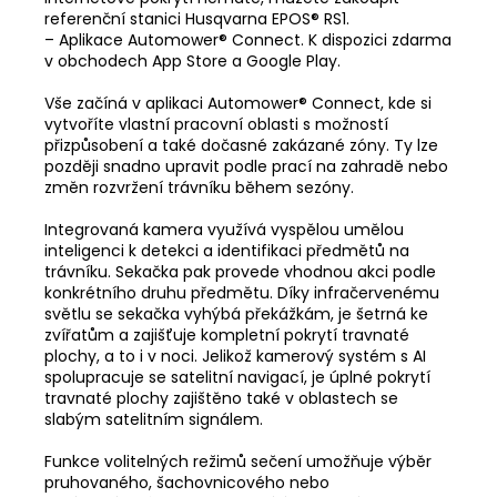
referenční stanici Husqvarna EPOS® RS1.
– Aplikace Automower® Connect. K dispozici zdarma
v obchodech App Store a Google Play.
Vše začíná v aplikaci Automower® Connect, kde si
vytvoříte vlastní pracovní oblasti s možností
přizpůsobení a také dočasné zakázané zóny. Ty lze
později snadno upravit podle prací na zahradě nebo
změn rozvržení trávníku během sezóny.
Integrovaná kamera využívá vyspělou umělou
inteligenci k detekci a identifikaci předmětů na
trávníku. Sekačka pak provede vhodnou akci podle
konkrétního druhu předmětu. Díky infračervenému
světlu se sekačka vyhýbá překážkám, je šetrná ke
zvířatům a zajišťuje kompletní pokrytí travnaté
plochy, a to i v noci. Jelikož kamerový systém s AI
spolupracuje se satelitní navigací, je úplné pokrytí
travnaté plochy zajištěno také v oblastech se
slabým satelitním signálem.
Funkce volitelných režimů sečení umožňuje výběr
pruhovaného, šachovnicového nebo