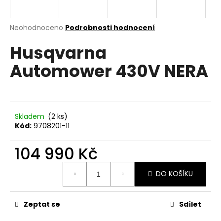
R
a
j
M
Průměrné
Neohodnoceno
Podrobnosti hodnocení
í
hodnocení
Husqvarna
produktu
A
t
je
?
Automower 430V NERA
0,0
z
5
hvězdiček.
HLEDAT
Skladem
(2 ks)
Kód:
9708201-11
104 990 Kč
D
Měrná
o
DO KOŠÍKU
cena:
p
o
r
Zeptat se
Sdílet
u