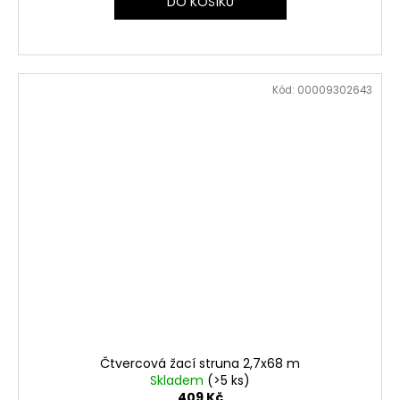
DO KOŠÍKU
Kód:
00009302643
Čtvercová žací struna 2,7x68 m
Skladem
(>5 ks)
409 Kč