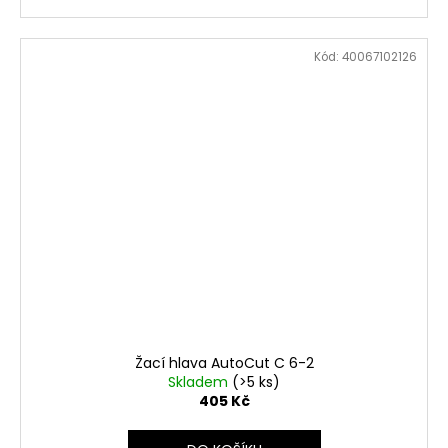
Kód:
40067102126
Žací hlava AutoCut C 6-2
Skladem
(>5 ks)
405 Kč