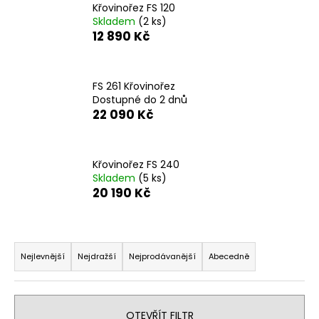
Křovinořez FS 120
a
Skladem
(2 ks)
j
12 890 Kč
í
t
FS 261 Křovinořez
?
Dostupné do 2 dnů
22 090 Kč
Křovinořez FS 240
HLEDAT
Skladem
(5 ks)
20 190 Kč
D
Ř
o
a
p
Nejlevnější
Nejdražší
Nejprodávanější
Abecedně
o
z
r
e
u
n
OTEVŘÍT FILTR