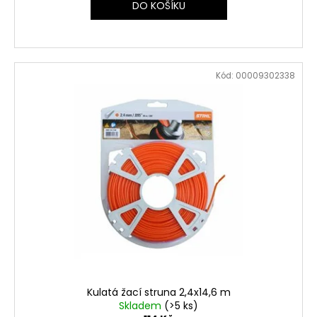
DO KOŠÍKU
Kód:
00009302338
Kulatá žací struna 2,4x14,6 m
Skladem
(>5 ks)