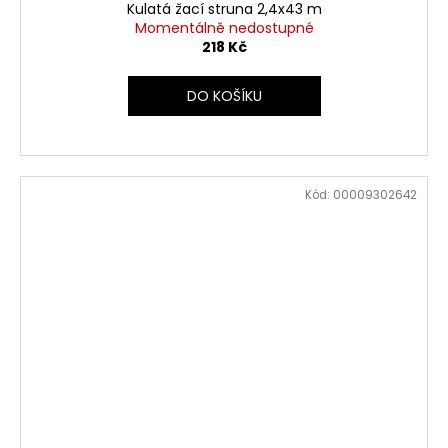
Kulatá žací struna 2,4x43 m
Momentálně nedostupné
218 Kč
DO KOŠÍKU
Kód:
00009302642