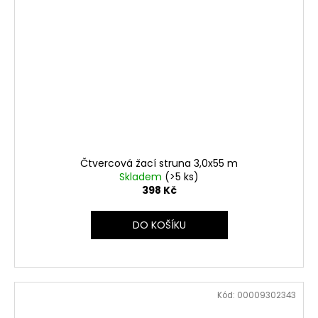
Čtvercová žací struna 3,0x55 m
Skladem
(>5 ks)
398 Kč
DO KOŠÍKU
Kód:
00009302343