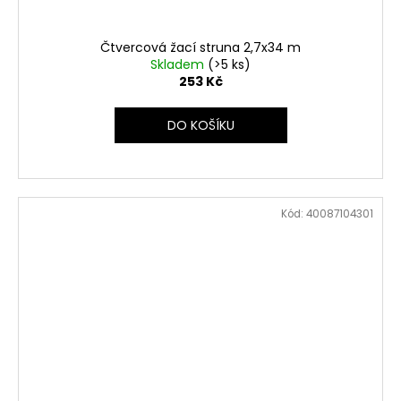
Čtvercová žací struna 2,7x34 m
Skladem
(>5 ks)
253 Kč
DO KOŠÍKU
Kód:
40087104301