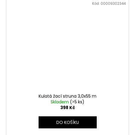
Kód:
00009302344
Kulatá žací struna 3,0x55 m
Skladem
(>5 ks)
398 Kč
DO KOŠÍKU