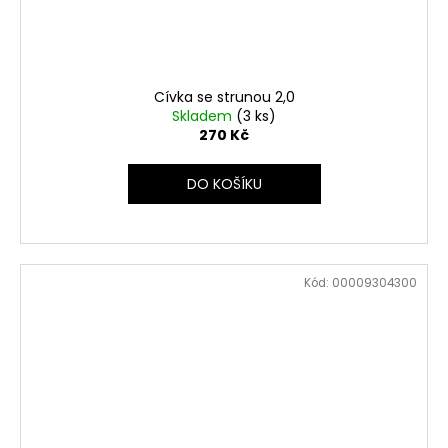
Cívka se strunou 2,0
Skladem
(3 ks)
270 Kč
DO KOŠÍKU
Kód:
00009304300