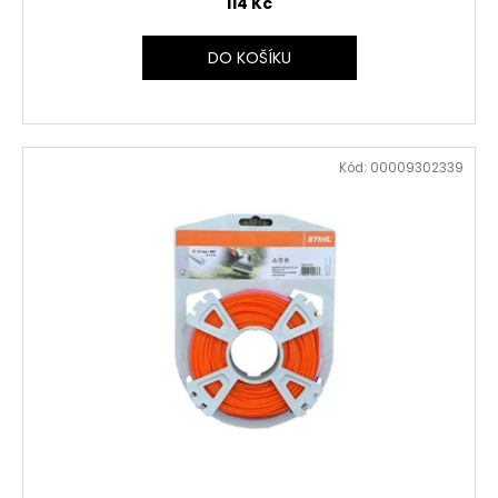
114 Kč
DO KOŠÍKU
Kód:
00009302339