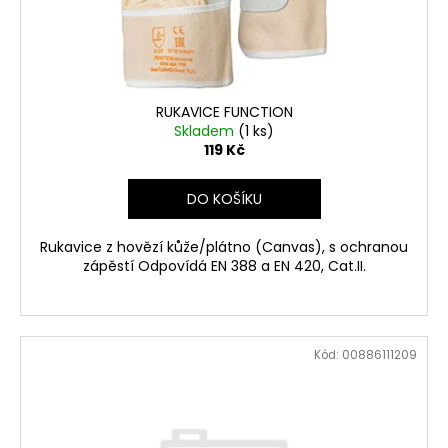
č
d
u
u
j
k
e
t
m
ů
e
RUKAVICE FUNCTION
Skladem
(1 ks)
119 Kč
STIHL
RM
DO KOŠÍKU
443
T
Rukavice z hovězí kůže/plátno (Canvas), s ochranou
14
290
zápěstí Odpovídá EN 388 a EN 420, Cat.II.
Kč
Původně:
15
990
Kč
Kód:
00886111209