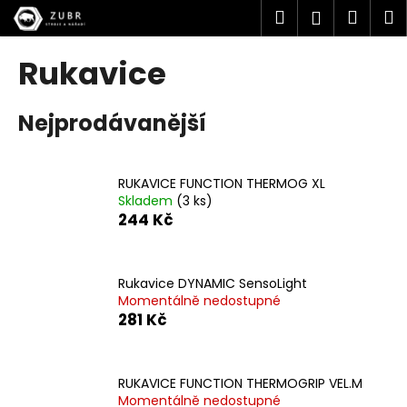
K
Přejít
Hledat
Náku
M
Přihlášen
na
o
obsah
Zpět
Zpět
košík
š
Rukavice
í
C
k
Nejprodávanější
o
p
o
RUKAVICE FUNCTION THERMOG XL
t
Skladem
(3 ks)
ř
244 Kč
e
b
u
Rukavice DYNAMIC SensoLight
Momentálně nedostupné
j
281 Kč
e
t
e
RUKAVICE FUNCTION THERMOGRIP VEL.M
n
Momentálně nedostupné