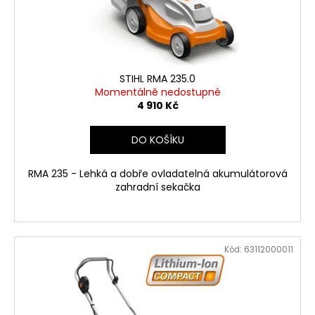
č
d
u
u
j
k
e
t
m
ů
e
STIHL RMA 235.0
Momentálně nedostupné
4 910 Kč
HUSQVARNA
AUTOMOWER
DO KOŠÍKU
430V
NERA
RMA 235 - Lehká a dobře ovladatelná akumulátorová
104
990
zahradní sekačka
Kč
Kód:
63112000011