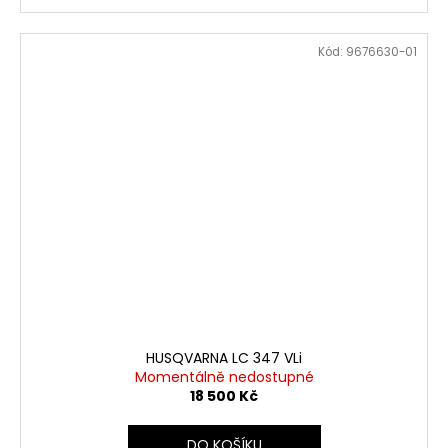
Kód:
9676630-01
HUSQVARNA LC 347 VLi
Momentálně nedostupné
18 500 Kč
DO KOŠÍKU