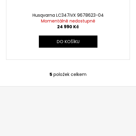
Husqvarna LC347iVX 9678623-04
Momentálně nedostupné
24 990 Kč
DO KOŠÍKU
5
položek celkem
O
v
Z
l
á
á
d
p
a
a
c
t
í
í
p