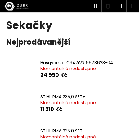
K
Přejít
Hledat
Náku
M
Přihlášen
na
o
obsah
Zpět
Zpět
košík
š
Sekačky
í
C
k
Nejprodávanější
o
p
o
Husqvarna LC347iVX 9678623-04
t
Momentálně nedostupné
ř
24 990 Kč
e
b
u
STIHL RMA 235,0 SET+
Momentálně nedostupné
j
11 210 Kč
e
t
e
STIHL RMA 235.0 SET
n
Momentálně nedostupné