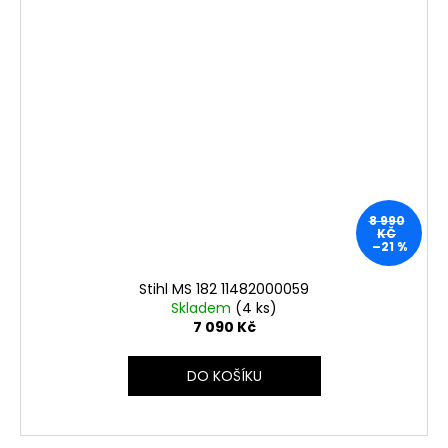
8 990
KČ
–21 %
Stihl MS 182 11482000059
Skladem
(4 ks)
7 090 Kč
DO KOŠÍKU