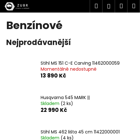
K
Přejít
Hledat
Náku
M
Přihlášen
na
o
obsah
Zpět
Zpět
košík
š
Benzínové
í
C
k
Nejprodávanější
o
p
o
Stihl MS 151 C-E Carving 11462000059
t
Momentálně nedostupné
ř
13 890 Kč
e
b
u
Husqvarna 545 MARK ||
Skladem
(2 ks)
j
22 990 Kč
e
t
e
Stihl MS 462 lišta 45 cm 11422000001
n
Skladem
(4 ks)