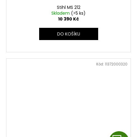
Stihl MS 212
Skladem
(>5 ks)
10 390 Kč
DO KOŠÍKU
Kód:
11372000320