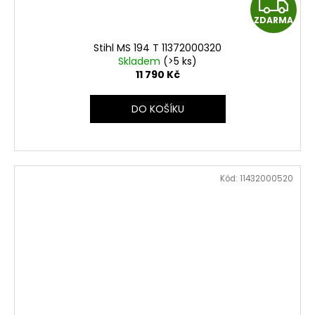
Z
ZDARMA
D
Stihl MS 194 T 11372000320
A
Skladem
(>5 ks)
11 790 Kč
R
DO KOŠÍKU
M
A
Kód:
11432000520