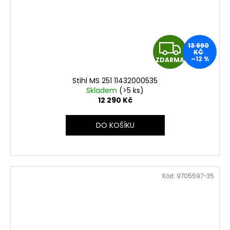
Z
13 990
KČ
–12 %
ZDARMA
D
Stihl MS 251 11432000535
A
Skladem
(>5 ks)
12 290 Kč
R
DO KOŠÍKU
M
A
Kód:
9705597-35