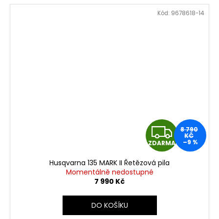
Kód:
9678618-14
Z
8 790
KČ
–9 %
ZDARMA
D
Husqvarna 135 MARK II Řetězová pila
A
Momentálně nedostupné
7 990 Kč
R
DO KOŠÍKU
M