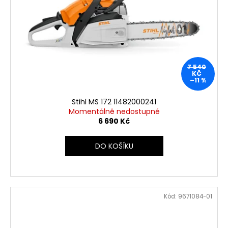
7 540
KČ
–11 %
Stihl MS 172 11482000241
Momentálně nedostupné
6 690 Kč
DO KOŠÍKU
Kód:
9671084-01