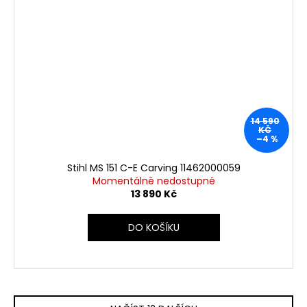
14 590
KČ
–4 %
Stihl MS 151 C-E Carving 11462000059
Momentálně nedostupné
13 890 Kč
DO KOŠÍKU