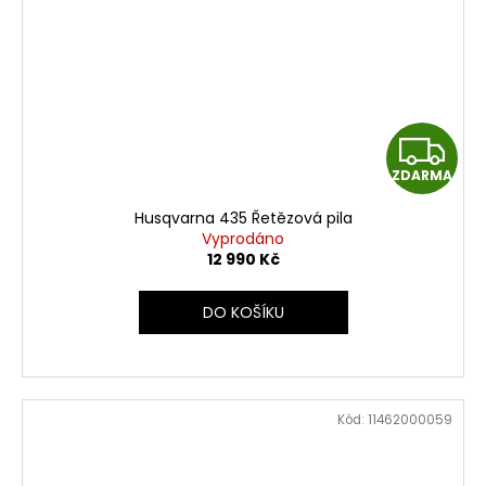
Z
ZDARMA
D
Husqvarna 435 Řetězová pila
A
Vyprodáno
12 990 Kč
R
DO KOŠÍKU
M
A
Kód:
11462000059