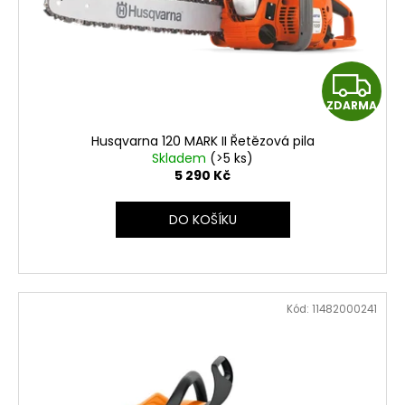
Z
ZDARMA
D
Husqvarna 120 MARK II Řetězová pila
A
Skladem
(>5 ks)
5 290 Kč
R
DO KOŠÍKU
M
A
Kód:
11482000241