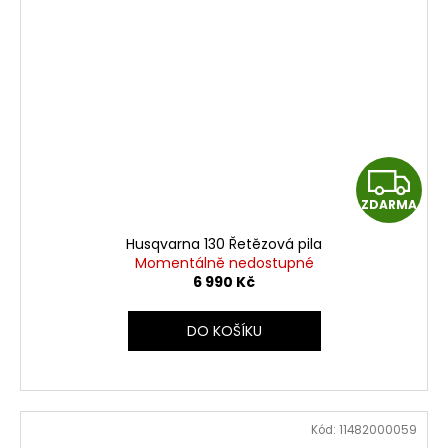
Z
ZDARMA
D
Husqvarna 130 Řetězová pila
A
Momentálně nedostupné
6 990 Kč
R
DO KOŠÍKU
M
A
Kód:
11482000059