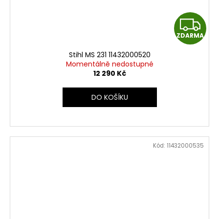
Z
ZDARMA
D
Stihl MS 231 11432000520
A
Momentálně nedostupné
12 290 Kč
R
DO KOŠÍKU
M
A
Kód:
11432000535