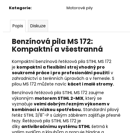
č
u
Kategorie
:
Motorové pily
j
e
Popis
Diskuze
m
e
Benzínová pila MS 172:
Kompaktní a všestranná
RYOBI
RAC121
ŽACÍ
Kompaktní benzínová řetězová pila STIHL MS 172
HLAVA
je
kompaktní a flexibilní stroj vhodný pro
K
soukromé práce i pro profesionální použití
v
SÍŤOVÉMU
zahradnictví a terénních úpravách a v řemesle. S
KŘOVINOŘEZU
pilou MS 172 můžete navíc
kácet i malé stromy.
S
1.5MM
Benzínová řetězová pila STIHL MS 172 zaujme
STRUNOU
výkonným
motorem STIHL 2-MIX
,
který se
5132002593
vyznačuje
velmi dobrým řezným výkonem v
235
kombinaci s nízkou spotřebou.
Standardní
pilový
Kč
řetěz STIHL 3/8''-P
s úzkým záběrem zajišťuje přesné
řezy. Řetězová pila STIHL MS 172 je
díky
antivibračnímu systému STIHL
šetrná k
vašim svalům a kloubům a pracuje hladce a