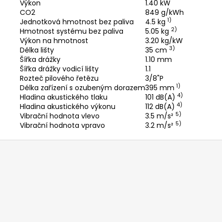
Výkon
1.40 kW
CO2
849 g/kWh
1)
Jednotková hmotnost bez paliva
4.5 kg
2)
Hmotnost systému bez paliva
5.05 kg
Výkon na hmotnost
3.20 kg/kW
3)
Délka lišty
35 cm
Šířka drážky
1.10 mm
Šířka drážky vodicí lišty
1.1
Rozteč pilového řetězu
3/8"P
1)
Délka zařízení s ozubeným dorazem
395 mm
4)
Hladina akustického tlaku
101 dB(A)
4)
Hladina akustického výkonu
112 dB(A)
5)
Vibrační hodnota vlevo
3.5 m/s²
5)
Vibrační hodnota vpravo
3.2 m/s²
Z
á
p
a
t
í