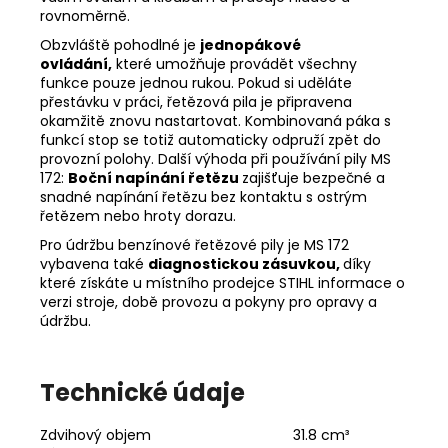
rovnoměrně.
Obzvláště pohodlné je
jednopákové
ovládání,
které umožňuje provádět všechny
funkce pouze jednou rukou. Pokud si uděláte
přestávku v práci, řetězová pila je připravena
okamžitě znovu nastartovat. Kombinovaná páka s
funkcí stop se totiž automaticky odpruží zpět do
provozní polohy. Další výhoda při používání pily MS
172:
Boční napínání řetězu
zajišťuje bezpečné a
snadné napínání řetězu bez kontaktu s ostrým
řetězem nebo hroty dorazu.
Pro údržbu benzínové řetězové pily je MS 172
vybavena také
diagnostickou zásuvkou,
díky
které získáte u
místního prodejce STIHL
informace o
verzi stroje, době provozu a pokyny pro opravy a
údržbu.
Technické údaje
Zdvihový objem
31.8 cm³