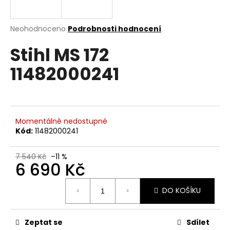
a
j
Průměrné
Neohodnoceno
Podrobnosti hodnocení
í
hodnocení
Stihl MS 172
produktu
t
je
?
11482000241
0,0
z
5
hvězdiček.
HLEDAT
Momentálně nedostupné
Kód:
11482000241
7 540 Kč
–11 %
D
6 690 Kč
o
Měrná
p
DO KOŠÍKU
cena:
o
r
u
Zeptat se
Sdílet