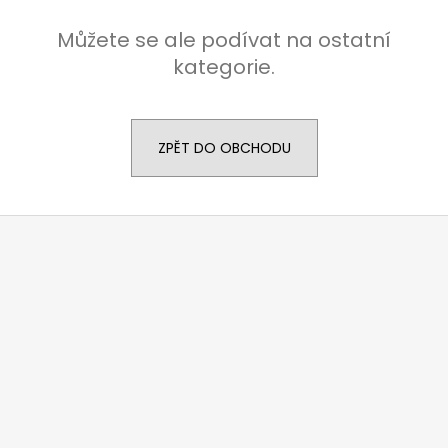
a
Můžete se ale podívat na ostatní
j
kategorie.
í
t
?
ZPĚT DO OBCHODU
Z
HLEDAT
á
p
a
D
t
o
í
p
o
r
u