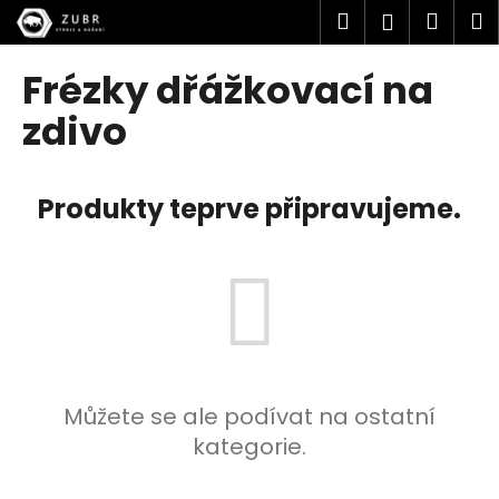
K
Přejít
Hledat
Náku
M
Přihlášen
na
o
obsah
Zpět
Zpět
košík
š
Frézky dřážkovací na
í
C
zdivo
k
o
p
Produkty teprve připravujeme.
o
t
ř
e
b
u
j
e
Můžete se ale podívat na ostatní
t
kategorie.
e
n