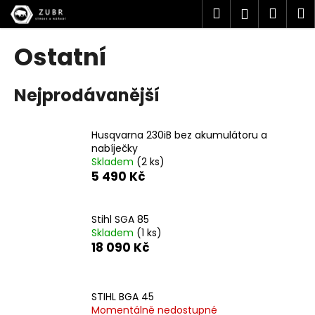
K
Přejít
Hledat
Náku
M
Přihlášen
na
o
obsah
Zpět
Zpět
košík
š
Ostatní
í
C
k
Nejprodávanější
o
p
o
Husqvarna 230iB bez akumulátoru a
t
nabíječky
Skladem
(2 ks)
ř
5 490 Kč
e
b
u
Stihl SGA 85
Skladem
(1 ks)
j
18 090 Kč
e
t
e
STIHL BGA 45
n
Momentálně nedostupné