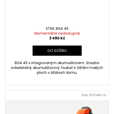
č
d
u
u
j
k
e
t
m
ů
e
STIHL BGA 45
Momentálně nedostupné
3 490 Kč
HUSQVARNA
AUTOMOWER
DO KOŠÍKU
430V
NERA
BGA 45 s integrovaným akumulátorem. Snadno
104
990
ovladatelný akumulátorový foukač k čištění malých
Kč
ploch v blízkosti domu.
Kód:
9707443-01