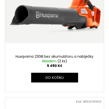
Husqvarna 230iB bez akumulátoru a nabíječky
Skladem
(2 ks)
5 490 Kč
DO KOŠÍKU
Kód:
48530115903