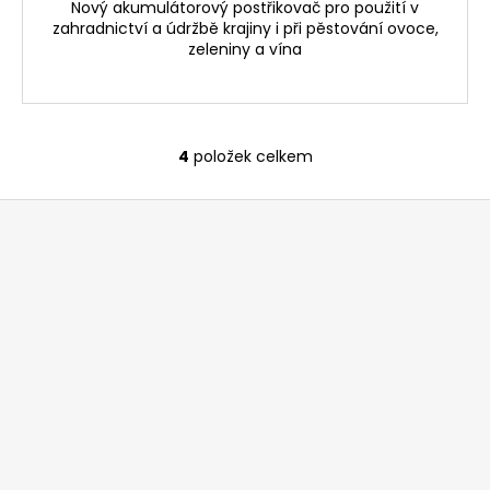
Nový akumulátorový postřikovač pro použití v
zahradnictví a údržbě krajiny i při pěstování ovoce,
zeleniny a vína
4
položek celkem
O
v
Z
l
á
á
d
p
a
a
c
t
í
í
p
r
v
k
y
v