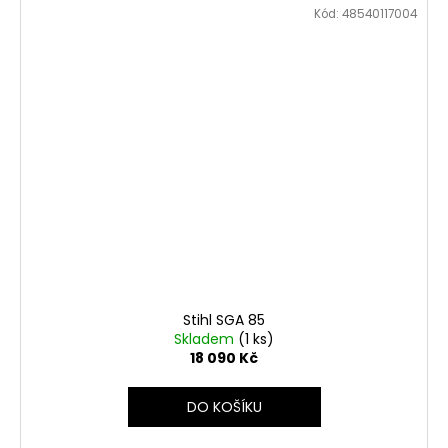
Kód:
48540117004
Stihl SGA 85
Skladem
(1 ks)
18 090 Kč
DO KOŠÍKU