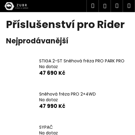
K
Přejít
Hledat
Náku
M
Přihlášen
na
o
obsah
Zpět
Zpět
košík
š
Příslušenství pro Rider
í
C
k
Nejprodávanější
o
p
o
STIGA 2-ST Sněhová fréza PRO PARK PRO
t
Na dotaz
ř
47 690 Kč
e
b
u
Sněhová fréza PRO 2+4WD
Na dotaz
j
47 990 Kč
e
t
e
SYPAČ
n
Na dotaz