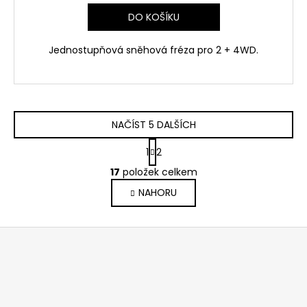
DO KOŠÍKU
Jednostupňová sněhová fréza pro 2 + 4WD.
NAČÍST 5 DALŠÍCH
S
1
2
t
O
r
17
položek celkem
v
á
NAHORU
l
n
k
á
o
d
Z
v
a
á
á
c
n
p
í
í
p
a
r
t