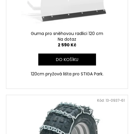
č
d
u
u
j
k
e
t
m
ů
e
Guma pro sněhovou radlici 120 cm
Na dotaz
2 590 Kč
RYOBI
RAC121
DO KOŠÍKU
ŽACÍ
HLAVA
K
120cm pryžová lišta pro STIGA Park.
SÍŤOVÉMU
KŘOVINOŘEZU
S
1.5MM
STRUNOU
Kód:
13-0937-61
5132002593
235
Kč