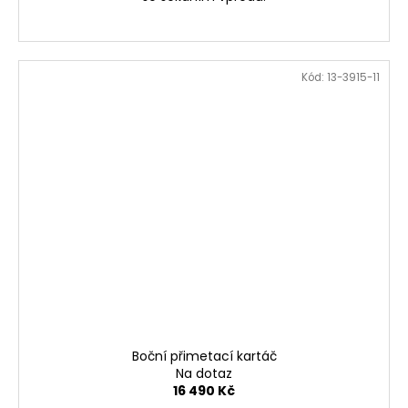
Kód:
13-3915-11
Boční přimetací kartáč
Na dotaz
16 490 Kč