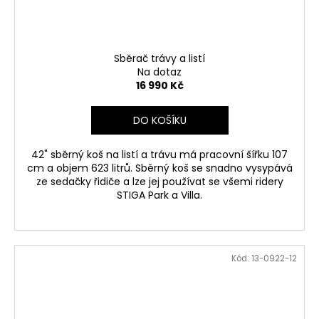
Sběrač trávy a listí
Na dotaz
16 990 Kč
DO KOŠÍKU
42" sběrný koš na listí a trávu má pracovní šířku 107
cm a objem 623 litrů. Sběrný koš se snadno vysypává
ze sedačky řidiče a lze jej používat se všemi ridery
STIGA Park a Villa.
Kód:
13-0922-12