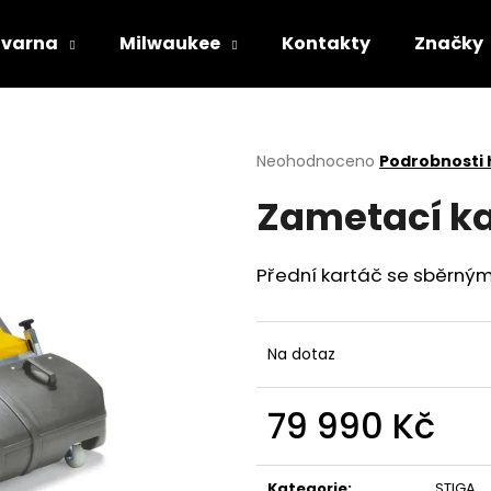
varna
Milwaukee
Kontakty
Značky
Co potřebujete najít?
Průměrné
Neohodnoceno
Podrobnosti
hodnocení
Zametací ka
produktu
HLEDAT
je
0,0
z
Přední kartáč se sběrným
5
Doporučujeme
hvězdiček.
Na dotaz
79 990 Kč
Měrná
STIHL RM 443 T
HUSQVARNA AU
cena:
Kategorie
:
STIGA