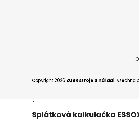
í
O
Copyright 2026
ZUBR stroje a nářadí
. Všechna 
×
Splátková kalkulačka ESSO