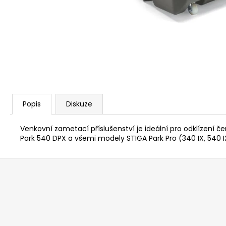
KŘOVINOŘEZU S 1.5MM STRUNOU
5132002593
235 Kč
Popis
Diskuze
Venkovní zametací příslušenství je ideální pro odklízení č
Park 540 DPX a všemi modely STIGA Park Pro (340 IX, 540 I
Z
á
p
a
t