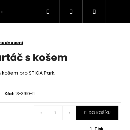
Hledat
Přihlášení
Nákupní
košík
 hodnocení
rtáč s košem
 košem pro STIGA Park.
Kód:
13-3910-11
DO KOŠÍKU
TOMOWER 430V NERA
Tisk