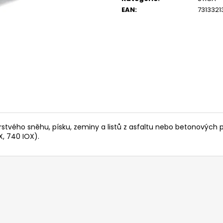
14 290 Kč
104 990 Kč
EAN
:
731332
Původně:
15 990 Kč
erstvého sněhu, písku, zeminy a listů z asfaltu nebo betonových 
X, 740 IOX).