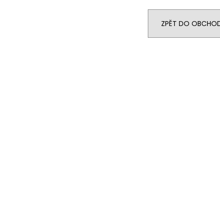
14 290 Kč
104 990 Kč
Původně:
15 990 Kč
ZPĚT DO OBCHO