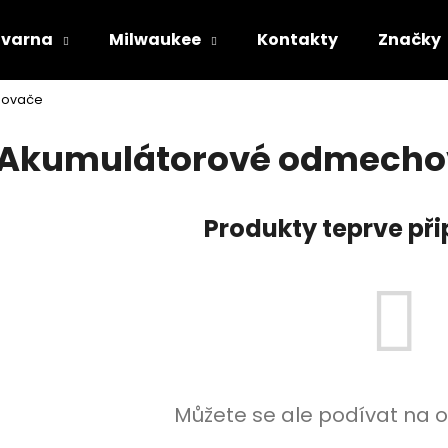
varna
Milwaukee
Kontakty
Značky
hovače
Co potřebujete najít?
Akumulátorové odmecho
HLEDAT
Produkty teprve př
Doporučujeme
Můžete se ale podívat na o
STIHL RM 443 T
HUSQVARNA AU