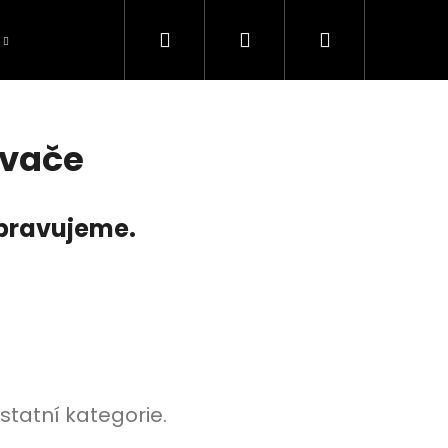
Hledat
Přihlášení
Nákupní
košík
vače
ipravujeme.
statní kategorie.
TOMOWER 430V NERA