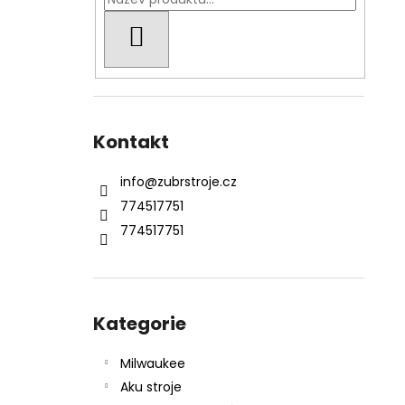
KŘOVINOŘEZU S 1.5MM STRUNOU
l
5132002593
HLEDAT
235 Kč
Kontakt
info
@
zubrstroje.cz
774517751
774517751
Přeskočit
kategorie
Kategorie
Milwaukee
Aku stroje