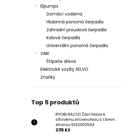
Elpumps
Domácí vodárna
Hlubinná ponorná čerpadla
Zahradní proudová čerpadla
Kalová čerpadla
Univerzální ponorná čerpadla
VARI
Štípače dřeva
Elektrické vozíky SELVO
Značky
Top 5 produktů
RYOBI RAC121 Žací hlava k
síťovému křovinořezu s 1.5mm
strunou 5132002593
235 Kč