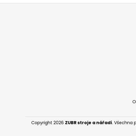
Z
á
p
a
t
í
O
Copyright 2026
ZUBR stroje a nářadí
. Všechna 