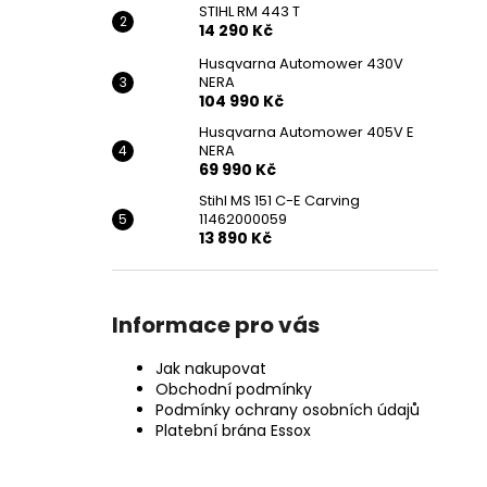
STIHL RM 443 T
14 290 Kč
Husqvarna Automower 430V
NERA
104 990 Kč
Husqvarna Automower 405V E
NERA
69 990 Kč
Stihl MS 151 C-E Carving
11462000059
13 890 Kč
Informace pro vás
Jak nakupovat
Obchodní podmínky
Podmínky ochrany osobních údajů
Platební brána Essox