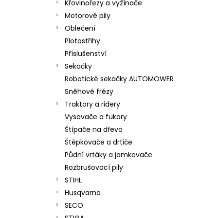
Křovinořezy a vyžínače
Motorové pily
Oblečení
Plotostřihy
Příslušenství
Sekačky
Robotické sekačky AUTOMOWER
Sněhové frézy
Traktory a ridery
Vysavače a fukary
Štípače na dřevo
Štěpkovače a drtiče
Půdní vrtáky a jamkovače
Rozbrušovací pily
STIHL
Husqvarna
SECO
STIGA