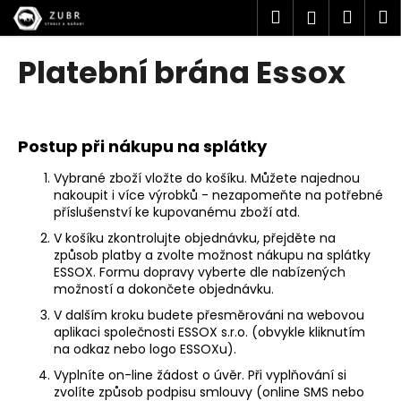
K
Přejít
Hledat
Náku
M
Přihlášen
na
o
obsah
Zpět
Zpět
košík
š
Platební brána Essox
í
C
k
o
p
Postup při nákupu na splátky
o
Vybrané zboží vložte do košíku. Můžete najednou
t
nakoupit i více výrobků - nezapomeňte na potřebné
ř
příslušenství ke kupovanému zboží atd.
e
V košíku zkontrolujte objednávku, přejděte na
způsob platby a zvolte možnost nákupu na splátky
b
ESSOX. Formu dopravy vyberte dle nabízených
u
možností a dokončete objednávku.
j
V dalším kroku budete přesměrováni na webovou
e
aplikaci společnosti ESSOX s.r.o. (obvykle kliknutím
t
na odkaz nebo logo ESSOXu).
e
Vyplníte on-line žádost o úvěr. Při vyplňování si
zvolíte způsob podpisu smlouvy (online SMS nebo
n