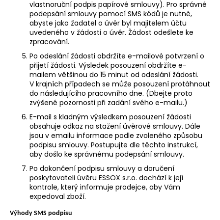
vlastnoruční podpis papírové smlouvy). Pro správné
a
podepsání smlouvy pomocí SMS kódů je nutné,
j
abyste jako žadatel o úvěr byl majitelem účtu
uvedeného v žádosti o úvěr. Žádost odešlete ke
í
zpracování.
t
Po odeslání žádosti obdržíte e-mailové potvrzení o
?
přijetí žádosti. Výsledek posouzení obdržíte e-
mailem většinou do 15 minut od odeslání žádosti.
V krajních případech se může posouzení protáhnout
do následujícího pracovního dne. (Dbejte proto
zvýšené pozornosti při zadání svého e-mailu.)
HLEDAT
E-mail s kladným výsledkem posouzení žádosti
obsahuje odkaz na stažení úvěrové smlouvy. Dále
jsou v emailu informace podle zvoleného způsobu
podpisu smlouvy. Postupujte dle těchto instrukcí,
aby došlo ke správnému podepsání smlouvy.
D
o
Po dokončení podpisu smlouvy a doručení
p
poskytovateli úvěru ESSOX s.r.o. dochází k její
kontrole, který informuje prodejce, aby Vám
o
expedoval zboží.
r
u
Výhody SMS podpisu