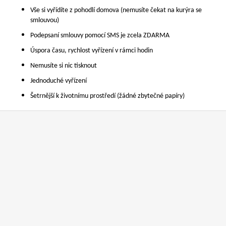
č
u
Vše si vyřídíte z pohodlí domova (nemusíte čekat na kurýra se
smlouvou)
j
e
Podepsaní smlouvy pomocí SMS je zcela ZDARMA
m
Úspora času, rychlost vyřízení v rámci hodin
e
Nemusíte si nic tisknout
Jednoduché vyřízení
STIHL
RM
Šetrnější k životnímu prostředí (žádné zbytečné papíry)
443
T
Z
14
á
290
p
Kč
Původně:
a
15
t
990
Kč
í