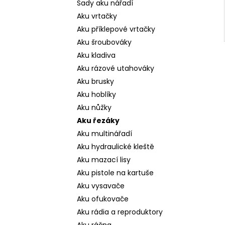
Sady aku nářadí
Aku vrtačky
Aku příklepové vrtačky
Aku šroubováky
Aku kladiva
Aku rázové utahováky
Aku brusky
Aku hoblíky
Aku nůžky
Aku řezáky
Aku multinářadí
Aku hydraulické kleště
Aku mazací lisy
Aku pistole na kartuše
Aku vysavače
Aku ofukovače
Aku rádia a reproduktory
Aku ráčna