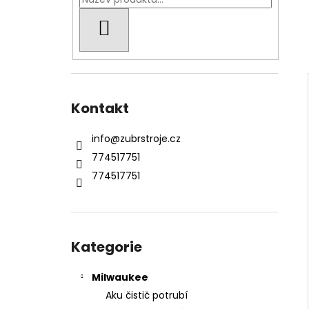
KŘOVINOŘEZU S 1.5MM STRUNOU
l
5132002593
HLEDAT
235 Kč
Kontakt
info
@
zubrstroje.cz
774517751
774517751
Přeskočit
kategorie
Kategorie
Milwaukee
Aku čistič potrubí