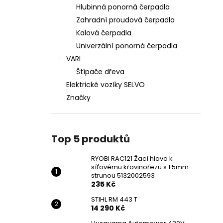
Hlubinná ponorná čerpadla
Zahradní proudová čerpadla
Kalová čerpadla
Univerzální ponorná čerpadla
VARI
Štípače dřeva
Elektrické vozíky SELVO
Značky
Top 5 produktů
RYOBI RAC121 Žací hlava k
síťovému křovinořezu s 1.5mm
strunou 5132002593
235 Kč
STIHL RM 443 T
14 290 Kč