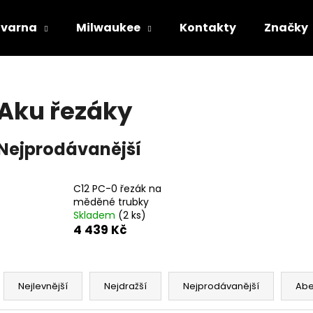
varna
Milwaukee
Kontakty
Značky
Co potřebujete najít?
Aku řezáky
HLEDAT
Nejprodávanější
Doporučujeme
C12 PC-0 řezák na
měděné trubky
Skladem
(2 ks)
4 439 Kč
Ř
a
Nejlevnější
Nejdražší
Nejprodávanější
Ab
STIHL RM 443 T
HUSQVARNA AU
z