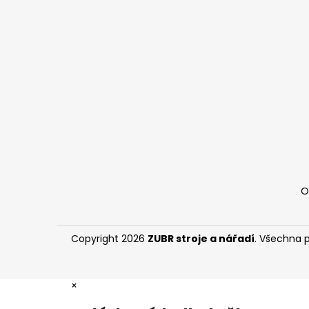
p
a
t
í
O
Copyright 2026
ZUBR stroje a nářadí
. Všechna 
×