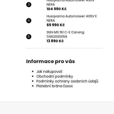
Husqvarna Automower 430V
NERA
104 990 Kč
Husqvarna Automower 405V E
NERA
69 990 Kč
Stihl MS 151 C-E Carving
11462000059
13 890 Kč
Informace pro vás
Jak nakupovat
Obchodní podmínky
Podmínky ochrany osobních údajů
Platební brána Essox
Z
á