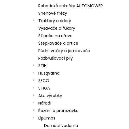
Robotické sekačky AUTOMOWER
Sněhové frézy
Traktory a ridery
Vysavače a fukary
Štípače na dřevo
Štěpkovače a drtiče
Půdní vrtáky a jamkovače
Rozbrušovací pily
STIHL
Husqvarna
SECO
STIGA
Aku výrobky
Nářadí
Řezání a prořezávka
Elpumps
Domácí vodárna