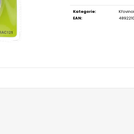
Měrná
14 290 Kč
104 990 Kč
cena:
Původně:
15 990 Kč
Kategorie
:
Křovino
EAN
:
489221