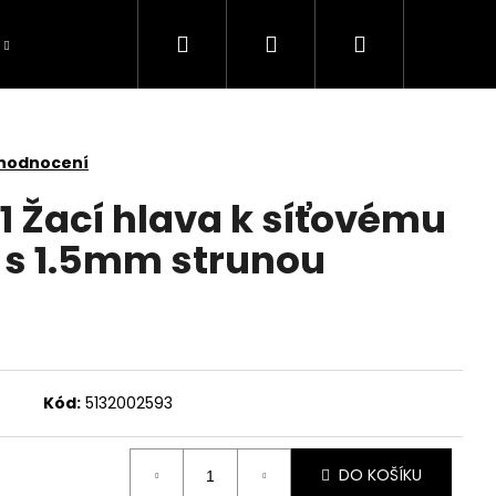
Hledat
Přihlášení
Nákupní
košík
 hodnocení
1 Žací hlava k síťovému
 s 1.5mm strunou
Kód:
5132002593
DO KOŠÍKU
TOMOWER 430V NERA