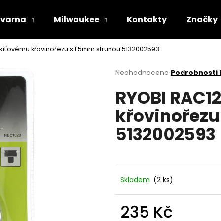
varna
Milwaukee
Kontakty
Značky
k síťovému křovinořezu s 1.5mm strunou 5132002593
Co potřebujete najít?
Průměrné
Neohodnoceno
Podrobnosti
hodnocení
RYOBI RAC12
produktu
HLEDAT
je
křovinořezu
0,0
z
5132002593
5
Doporučujeme
hvězdiček.
Skladem
(2 ks)
235 Kč
STIHL RM 443 T
HUSQVARNA AU