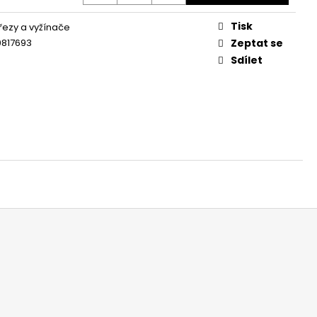
Tisk
řezy a vyžínače
0817693
Zeptat se
Sdílet