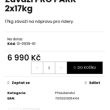
je
a
2x17kg
0,0
z
j
5
í
hvězdiček.
17kg závaží na nápravu pro ridery.
t
?
Na dotaz
Kód:
13-0939-61
6 990 Kč
HLEDAT
Měrná
DO KOŠÍKU
cena:
D
Zeptat se
Sdílet
o
p
Kategorie
:
Příslušenství
o
EAN
:
7313321305444
r
u