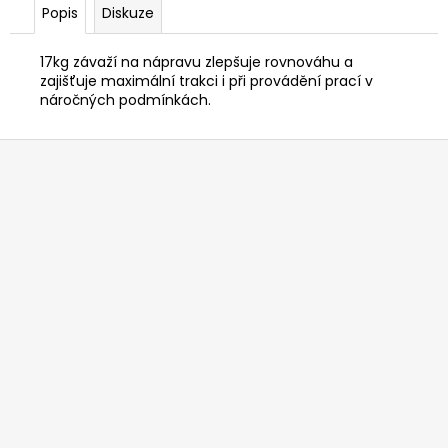
č
Popis
Diskuze
u
j
17kg závaží na nápravu zlepšuje rovnováhu a
e
zajišťuje maximální trakci i při provádění prací v
m
náročných podmínkách.
e
Z
HUSQVARNA
á
AUTOMOWER
p
430V
NERA
a
104
t
990
í
Kč