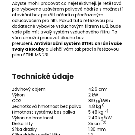
Abyste mohli pracovat co nejefektivněji, je řetězová
pila vybavena
uzávěrem palivové nádrže
s možností
otevírání bez použití nářadí a předřazeným
odlučovačem pro filtr. Pokud tuto řetězovou pilu
dodatečně vybavíte vzduchovým filtrem HD2, bude
vaše pila mít trvalý systém vzduchového filtru. To
vám umožní pracovat dlouho bez
přerušení.
Antivibrační systém STIHL
chrání vaše
svaly a klouby
a ulehčí vám tak práci s řetězovou
pilou STIHL MS 231.
Technické údaje
Zdvihový objem
42.6 cm³
Výkon
2 kW
CO2
819 g/kWh
1)
Jednotková hmotnost bez paliva
4.8 kg
2)
Hmotnost systému bez paliva
5.48 kg
Výkon na hmotnost
2.40 kg/kW
3)
Délka lišty
35 cm
Šířka drážky
1.30 mm