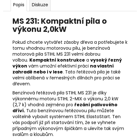
č
Popis
Diskuze
u
j
MS 231: Kompaktní pila o
e
výkonu 2,0kW
m
e
Pokud chcete vytvářet zásoby dřeva a potřebujete k
tomu vhodnou motorovou pilu, je benzínová
STIHL
motorová pila STIHL MS 231 velmi dobrou
MS
volbou.
Kompaktní konstrukce
a
vysoký řezný
151
výkon
vám umožní efektivní práci
na vlastní
C-
zahradě nebo i v lese
. Tato řetězová pila je také
E
velmi oblíbená v řemeslných dílnách pro práci se
CARVING
dřevem.
11462000059
Benzínová řetězová pila STIHL MS 231 je díky
13
890
výkonnému
motoru STIHL 2-MIX
o výkonu 2,0 kW
Kč
(2,7 k) vhodná zejména pro
řezání palivového
Původně:
dříví.
Tuto benzínovou řetězovou pilu můžete
14
volitelně vybavit
systémem STIHL ElastoStart.
Ten
590
vás podpoří již při startování tím, že se vyhnete
Kč
případným výkonovým špičkám a ulevíte tak svým
svalům a kloubům.