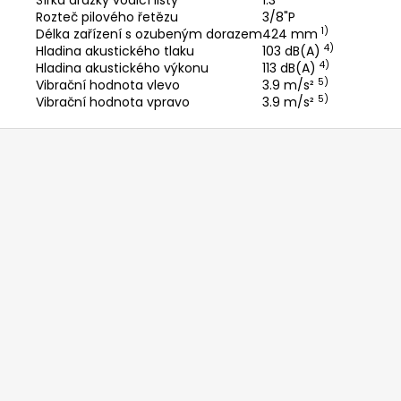
Šířka drážky vodicí lišty
1.3
Rozteč pilového řetězu
3/8"P
1)
Délka zařízení s ozubeným dorazem
424 mm
4)
Hladina akustického tlaku
103 dB(A)
4)
Hladina akustického výkonu
113 dB(A)
5)
Vibrační hodnota vlevo
3.9 m/s²
5)
Vibrační hodnota vpravo
3.9 m/s²
Z
á
p
a
t
í