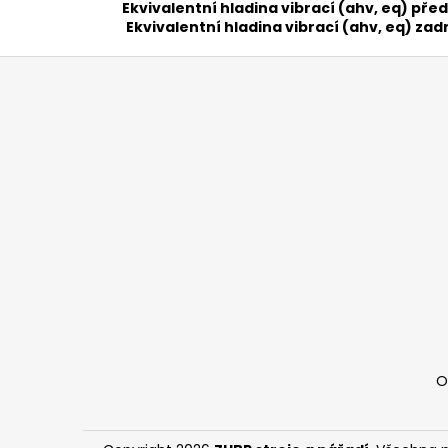
Ekvivalentní hladina vibrací (ahv, eq) před
Ekvivalentní hladina vibrací (ahv, eq) zadn
Z
á
p
a
t
í
O