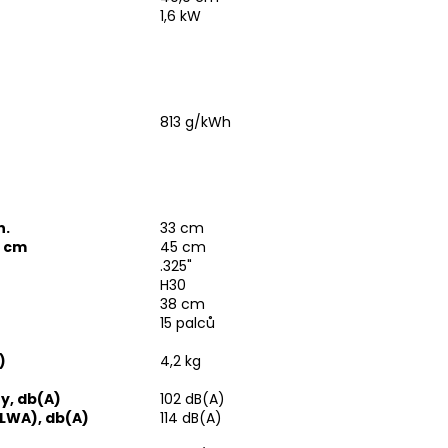
A
1,6 kW
813 g/kWh
n.
33 cm
, cm
45 cm
.325"
H30
38 cm
15 palců
)
4,2 kg
y, db(A)
102 dB(A)
LWA), db(A)
114 dB(A)