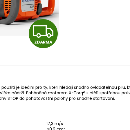
14 290 Kč
104 990 Kč
Původně:
15 990 Kč
Z
ZDARMA
D
A
R
užití je ideální pro ty, kteří hledají snadno ovladatelnou pilu, 
víčka nádrží. Poháněná motorem X-Torq® s nižší spotřebou paliv
ohy STOP do pohotovostní polohy pro snadné startování.
M
17,3 m/s
40,9 cm³