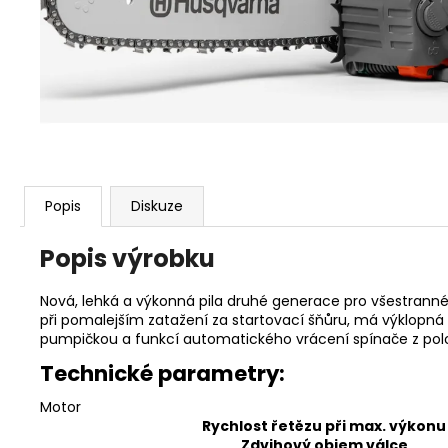
KŘOVINOŘEZU S 1.5MM STRUNOU
5132002593
235 Kč
Popis
Diskuze
Popis výrobku
Nová, lehká a výkonná pila druhé generace pro všestranné po
při pomalejším zatažení za startovací šňůru, má výklopná 
pumpičkou a funkcí automatického vrácení spínače z pol
Technické parametry:
Motor
Rychlost řetězu při max. výkonu
Zdvihový objem válce