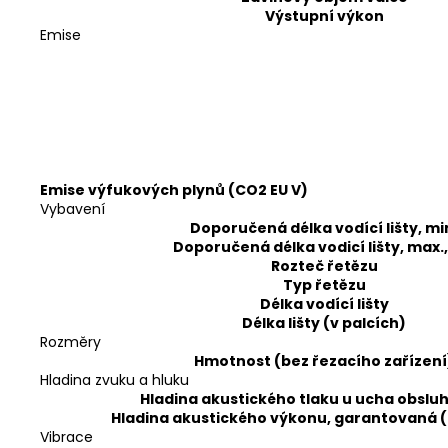
Výstupní výkon
Emise
Emise výfukových plynů (CO2 EU V)
Vybavení
Doporučená délka vodící lišty, mi
Doporučená délka vodicí lišty, max.
Rozteč řetězu
Typ řetězu
Délka vodící lišty
Délka lišty (v palcích)
Rozměry
Hmotnost (bez řezacího zařízení
Hladina zvuku a hluku
Hladina akustického tlaku u ucha obsluh
Hladina akustického výkonu, garantovaná (
Vibrace