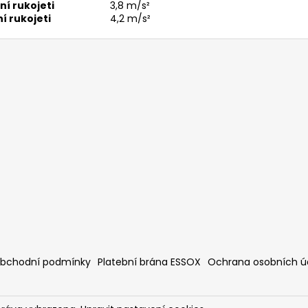
ní rukojeti
3,8 m/s²
í rukojeti
4,2 m/s²
bchodní podmínky
Platební brána ESSOX
Ochrana osobních ú