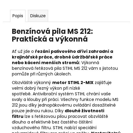
č
u
j
Popis
Diskuze
e
m
Benzínová pila MS 212:
e
Praktická a výkonná
HUSQVARNA
Ať už jde o
řezání palivového dříví zahradní a
AUTOMOWER
krajinářské práce, drobné údržbářské práce
430V
nebo kácení menších stromů:
Výkonná
NERA
benzínová řetězová pila STIHL MS 212 vám s jistotou
104
pomůže při různých úkolech.
990
Obzvláště výkonný
motor STIHL 2-MIX
zajišťuje
Kč
velmi dobrý řezný výkon při nízké
spotřebě.
Antivibrační systém STIHL
chrání vaše
svaly a klouby při práci. Všechny funkce modelu MS
212 jsou díky jednopákovému ovládání dosažitelné
pouze jednou rukou. Díky
dlouhé životnosti
filtru
lze s řetězovou pilou pracovat obzvláště
dlouho a efektivně bez častého čištění
vzduchového filtru. STIHL nabízí speciální