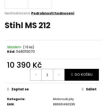
a
j
Průměrné
Neohodnoceno
Podrobnosti hodnocení
í
hodnocení
Stihl MS 212
produktu
t
je
?
0,0
z
5
hvězdiček.
Skladem
(>5 ks)
Kód:
11480113070
HLEDAT
10 390 Kč
Měrná
DO KOŠÍKU
D
cena:
o
p
Zeptat se
Sdílet
o
r
Kategorie
:
Motorové pily
u
EAN
:
886661490295