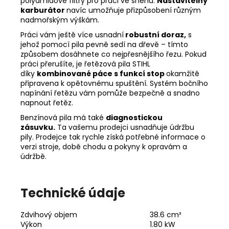
polyamidové filtry pro práci ve sněhu.
Nastavitelný
karburátor
navíc umožňuje přizpůsobení různým
nadmořským výškám.
Práci vám ještě více usnadní
robustní doraz,
s
jehož pomocí pila pevně sedí na dřevě – tímto
způsobem dosáhnete co nejpřesnějšího řezu. Pokud
práci přerušíte, je řetězová pila STIHL
díky
kombinované páce s funkcí stop
okamžitě
připravena k opětovnému spuštění. Systém bočního
napínání řetězu vám pomůže bezpečně a snadno
napnout řetěz.
Benzínová pila má také
diagnostickou
zásuvku.
Ta vašemu prodejci usnadňuje údržbu
pily. Prodejce tak rychle získá potřebné informace o
verzi stroje, době chodu a pokyny k opravám a
údržbě.
Technické údaje
Zdvihový objem
38.6 cm³
Výkon
1.80 kW