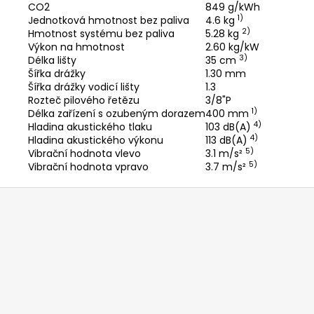
CO2
849 g/kWh
1)
Jednotková hmotnost bez paliva
4.6 kg
2)
Hmotnost systému bez paliva
5.28 kg
Výkon na hmotnost
2.60 kg/kW
3)
Délka lišty
35 cm
Šířka drážky
1.30 mm
Šířka drážky vodicí lišty
1.3
Rozteč pilového řetězu
3/8"P
1)
Délka zařízení s ozubeným dorazem
400 mm
4)
Hladina akustického tlaku
103 dB(A)
4)
Hladina akustického výkonu
113 dB(A)
5)
Vibrační hodnota vlevo
3.1 m/s²
5)
Vibrační hodnota vpravo
3.7 m/s²
Z
á
p
a
t
í