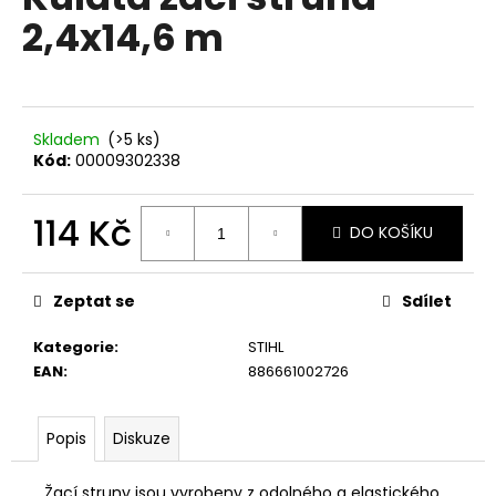
je
a
2,4x14,6 m
0,0
z
j
5
í
hvězdiček.
t
?
Skladem
(>5 ks)
Kód:
00009302338
114 Kč
DO KOŠÍKU
HLEDAT
Měrná
cena:
Zeptat se
Sdílet
Kategorie
:
STIHL
D
EAN
:
886661002726
o
p
o
Popis
Diskuze
r
u
Žací struny jsou vyrobeny z odolného a elastického