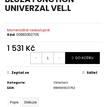
je
a
UNIVERZAL VEL.L
0,0
z
j
5
í
hvězdiček.
t
?
Momentálně nedostupné
Kód:
00883350705
1 531 Kč
Měrná
HLEDAT
DO KOŠÍKU
cena:
Zeptat se
Sdílet
D
o
Kategorie
:
Oblečení
p
EAN
:
886661923762
o
r
u
Popis
Diskuze