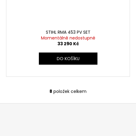
STIHL RMA 453 PV SET
Momentálně nedostupné
33 290 Kč
DO KOŠÍKU
8
položek celkem
O
v
Z
l
á
á
d
p
a
a
c