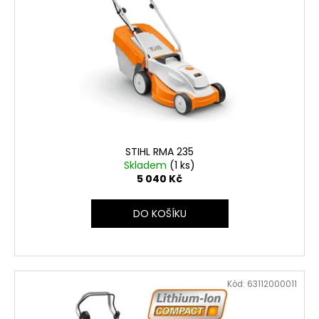
STIHL RMA 235
Skladem
(1 ks)
5 040 Kč
DO KOŠÍKU
Kód:
63112000011