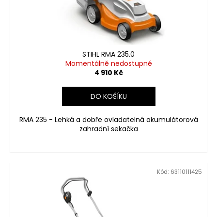
č
d
u
u
j
k
e
t
m
ů
e
STIHL RMA 235.0
Momentálně nedostupné
4 910 Kč
HUSQVARNA
AUTOMOWER
DO KOŠÍKU
405V
E
NERA
RMA 235 - Lehká a dobře ovladatelná akumulátorová
69
zahradní sekačka
990
Kč
Kód:
63110111425