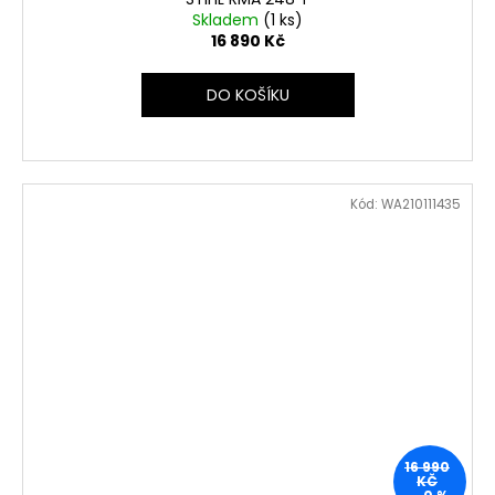
Skladem
(1 ks)
16 890 Kč
DO KOŠÍKU
Kód:
WA210111435
16 990
KČ