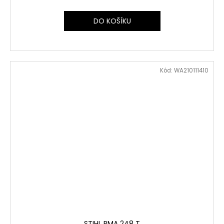
DO KOŠÍKU
Kód:
WA210111410
STIHL RMA 248 T