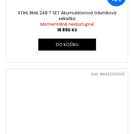
–0 %
STIHL RMA 248 T SET Akumulátorová trávníková
sekačka
Momentálně nedostupné
16 890 Kč
DO KOŠÍKU
Kód:
WA422000010