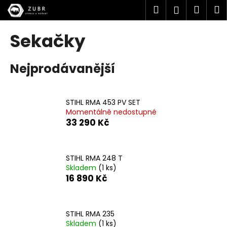
K
Přejít
Hledat
Náku
M
Přihlášen
na
o
obsah
Zpět
Zpět
košík
š
Sekačky
í
C
k
Nejprodávanější
o
p
o
STIHL RMA 453 PV SET
t
Momentálně nedostupné
ř
33 290 Kč
e
b
u
STIHL RMA 248 T
Skladem
(1 ks)
j
16 890 Kč
e
t
e
STIHL RMA 235
n
Skladem
(1 ks)