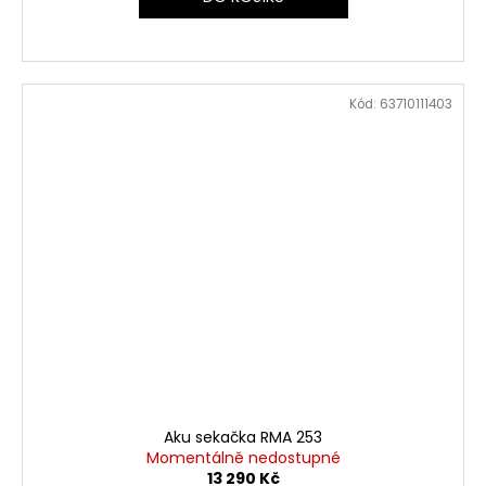
Kód:
63710111403
Aku sekačka RMA 253
Momentálně nedostupné
13 290 Kč