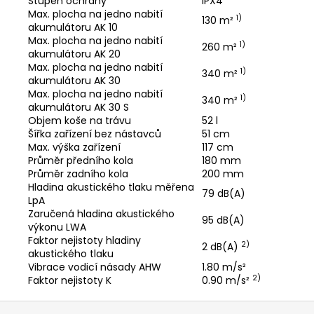
Stupeň ochrany
IPX4
Max. plocha na jedno nabití
1)
130 m²
akumulátoru AK 10
Max. plocha na jedno nabití
1)
260 m²
akumulátoru AK 20
Max. plocha na jedno nabití
1)
340 m²
akumulátoru AK 30
Max. plocha na jedno nabití
1)
340 m²
akumulátoru AK 30 S
Objem koše na trávu
52 l
Šířka zařízení bez nástavců
51 cm
Max. výška zařízení
117 cm
Průměr předního kola
180 mm
Průměr zadního kola
200 mm
Hladina akustického tlaku měřena
79 dB(A)
LpA
Zaručená hladina akustického
95 dB(A)
výkonu LWA
Faktor nejistoty hladiny
2)
2 dB(A)
akustického tlaku
Vibrace vodicí násady AHW
1.80 m/s²
2)
Faktor nejistoty K
0.90 m/s²
Z