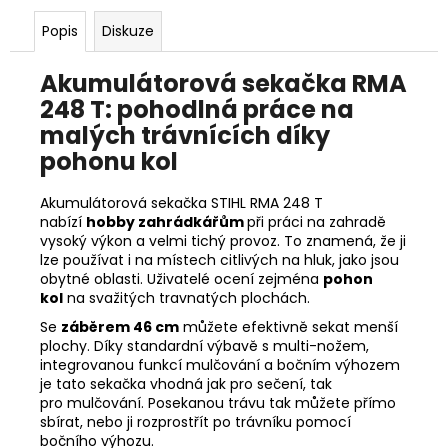
č
u
Popis
Diskuze
j
e
Akumulátorová sekačka RMA
m
248 T: pohodlná práce na
e
malých trávnících díky
pohonu kol
STIHL
MS
Akumulátorová sekačka STIHL RMA 248 T
151
C-
nabízí
hobby zahrádkářům
při práci na zahradě
E
vysoký výkon a velmi tichý provoz. To znamená, že ji
CARVING
lze používat i na místech citlivých na hluk, jako jsou
11462000059
obytné oblasti. Uživatelé ocení zejména
pohon
kol
na svažitých travnatých plochách.
13
890
Se
záběrem 46 cm
můžete efektivně sekat menší
Kč
plochy. Díky standardní výbavě s multi-nožem,
Původně:
integrovanou funkcí mulčování a bočním výhozem
14
590
je tato sekačka vhodná jak pro sečení, tak
Kč
pro
mulčování
. Posekanou trávu tak můžete přímo
sbírat, nebo ji rozprostřít po trávníku pomocí
bočního výhozu.