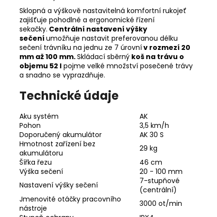
Sklopná a výškově nastavitelná komfortní rukojeť
zajišťuje pohodlné a ergonomické řízení
sekačky.
Centrální nastavení výšky
sečení
umožňuje nastavit preferovanou délku
sečení trávníku na jednu ze 7 úrovní
v rozmezí 20
mm až 100 mm.
Skládací sběrný
koš na trávu o
objemu 52 l
pojme velké množství posečené trávy
a snadno se vyprazdňuje.
Technické údaje
Aku systém
AK
Pohon
3,5 km/h
Doporučený akumulátor
AK 30 S
Hmotnost zařízení bez
29 kg
akumulátoru
Šířka řezu
46 cm
Výška sečení
20 - 100 mm
7-stupňové
Nastavení výšky sečení
(centrální)
Jmenovité otáčky pracovního
3000 ot/min
nástroje