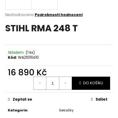
a
j
Průměrné
Neohodnoceno
Podrobnosti hodnocení
í
hodnocení
STIHL RMA 248 T
produktu
t
je
?
0,0
z
5
hvězdiček.
Skladem
(1 ks)
Kód:
WA210111410
HLEDAT
16 890 Kč
Měrná
DO KOŠÍKU
D
cena:
o
p
Zeptat se
Sdílet
o
r
Kategorie
:
Sekačky
u