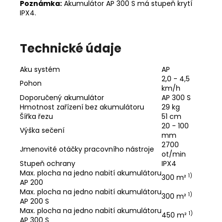
Poznámka:
Akumulátor AP 300 S má stupeň krytí
IPX4.
Technické údaje
Aku systém
AP
2,0 - 4,5
Pohon
km/h
Doporučený akumulátor
AP 300 S
Hmotnost zařízení bez akumulátoru
29 kg
Šířka řezu
51 cm
20 - 100
Výška sečení
mm
2700
Jmenovité otáčky pracovního nástroje
ot/min
Stupeň ochrany
IPX4
Max. plocha na jedno nabití akumulátoru
1)
300 m²
AP 200
Max. plocha na jedno nabití akumulátoru
1)
300 m²
AP 200 S
Max. plocha na jedno nabití akumulátoru
1)
450 m²
AP 300 S