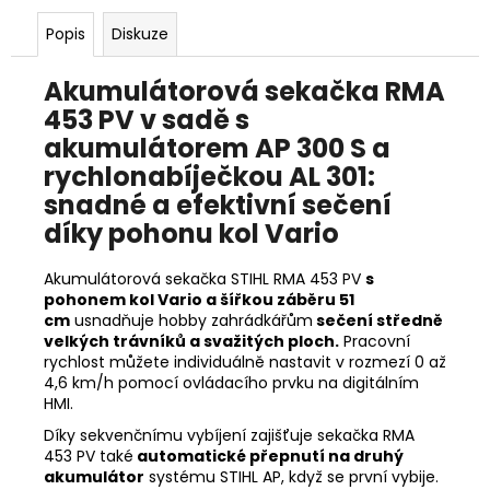
č
u
Popis
Diskuze
j
e
Akumulátorová sekačka RMA
m
453 PV v sadě s
e
akumulátorem AP 300 S a
rychlonabíječkou AL 301:
STIHL
snadné a efektivní sečení
MS
151
díky pohonu kol Vario
C-
E
CARVING
Akumulátorová sekačka STIHL RMA 453 PV
s
11462000059
pohonem kol Vario a šířkou záběru 51
cm
usnadňuje hobby zahrádkářům
sečení středně
13
velkých trávníků a svažitých ploch.
Pracovní
890
rychlost můžete individuálně nastavit v rozmezí 0 až
Kč
Původně:
4,6 km/h pomocí ovládacího prvku na digitálním
14
HMI.
590
Díky sekvenčnímu vybíjení zajišťuje sekačka RMA
Kč
453 PV také
automatické přepnutí na druhý
akumulátor
systému STIHL AP
, když se první vybije.