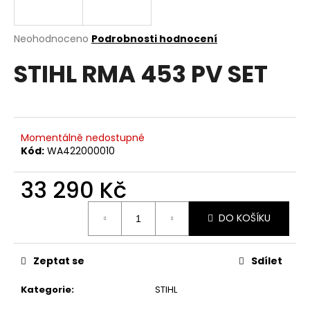
a
j
Průměrné
Neohodnoceno
Podrobnosti hodnocení
í
hodnocení
STIHL RMA 453 PV SET
produktu
t
je
?
0,0
z
5
hvězdiček.
Momentálně nedostupné
Kód:
WA422000010
HLEDAT
33 290 Kč
Měrná
DO KOŠÍKU
D
cena:
o
p
Zeptat se
Sdílet
o
r
Kategorie
:
STIHL
u