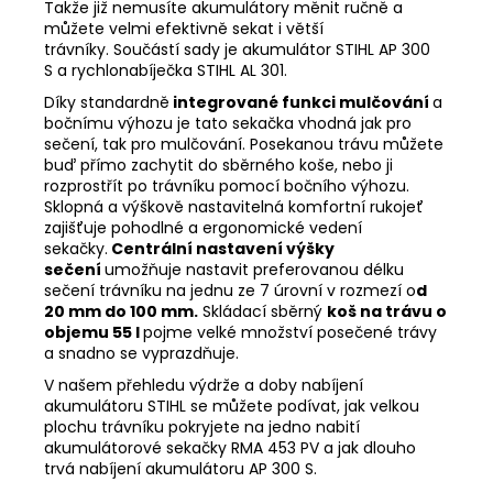
Takže již nemusíte akumulátory měnit ručně a
můžete velmi efektivně sekat i větší
trávníky. Součástí sady je
akumulátor STIHL AP 300
S
a
rychlonabíječka STIHL AL 301.
Díky standardně
integrované funkci mulčování
a
bočnímu výhozu je tato sekačka vhodná jak pro
sečení, tak pro mulčování. Posekanou trávu můžete
buď přímo zachytit do sběrného koše, nebo ji
rozprostřít po trávníku pomocí bočního výhozu.
Sklopná a výškově nastavitelná komfortní rukojeť
zajišťuje pohodlné a ergonomické vedení
sekačky.
Centrální nastavení výšky
sečení
umožňuje nastavit preferovanou délku
sečení trávníku na jednu ze 7 úrovní v rozmezí o
d
20 mm do 100 mm.
Skládací sběrný
koš na trávu o
objemu 55 l
pojme velké množství posečené trávy
a snadno se vyprazdňuje.
V našem
přehledu výdrže a doby nabíjení
akumulátoru STIHL
se můžete podívat, jak velkou
plochu trávníku pokryjete na jedno nabití
akumulátorové sekačky RMA 453 PV a jak dlouho
trvá nabíjení akumulátoru AP 300 S.