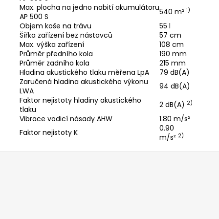
Max. plocha na jedno nabití akumulátoru
1)
540 m²
AP 500 S
Objem koše na trávu
55 l
Šířka zařízení bez nástavců
57 cm
Max. výška zařízení
108 cm
Průměr předního kola
190 mm
Průměr zadního kola
215 mm
Hladina akustického tlaku měřena LpA
79 dB(A)
Zaručená hladina akustického výkonu
94 dB(A)
LWA
Faktor nejistoty hladiny akustického
2)
2 dB(A)
tlaku
Vibrace vodicí násady AHW
1.80 m/s²
0.90
Faktor nejistoty K
2)
m/s²
Z
á
p
a
t