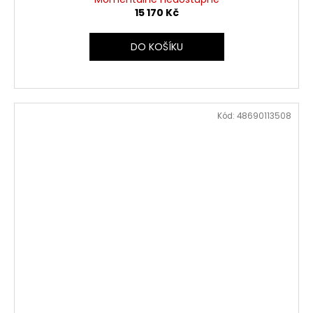
15 170 Kč
DO KOŠÍKU
Kód:
48690113508