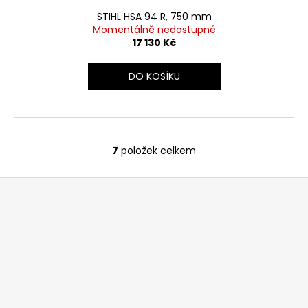
STIHL HSA 94 R, 750 mm
Momentálně nedostupné
17 130 Kč
DO KOŠÍKU
7
položek celkem
O
v
Z
l
á
á
d
p
a
a
c
t
í
í
p
r