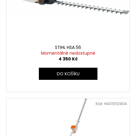
STIHL HSA 56
Momentálně nedostupné
4 350 Kč
DO KOŠÍKU
Kód:
HA010112904