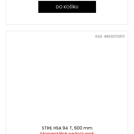
DO KOŠÍKU
Kód:
48690113511
STIHL HSA 94 T, 600 mm
Momentálně nedostupné