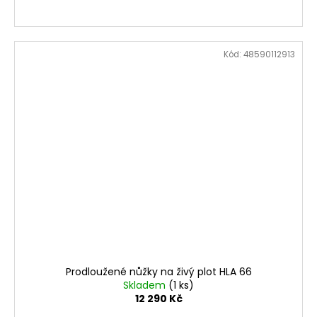
Kód:
48590112913
Prodloužené nůžky na živý plot HLA 66
Skladem
(1 ks)
12 290 Kč