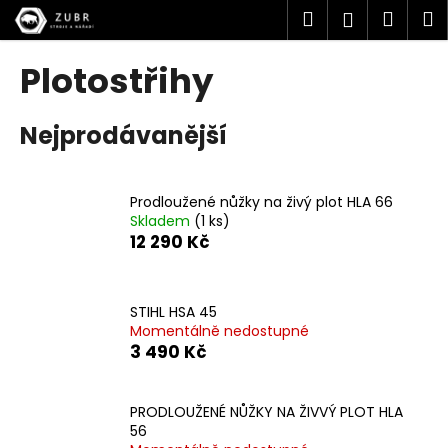
K
Přejít
Hledat
Náku
M
Přihlášen
na
o
obsah
Zpět
Zpět
košík
š
Plotostřihy
í
C
k
Nejprodávanější
o
p
o
Prodloužené nůžky na živý plot HLA 66
t
Skladem
(1 ks)
ř
12 290 Kč
e
b
u
STIHL HSA 45
Momentálně nedostupné
j
3 490 Kč
e
t
PRODLOUŽENÉ NŮŽKY NA ŽIVVÝ PLOT HLA
e
56
n