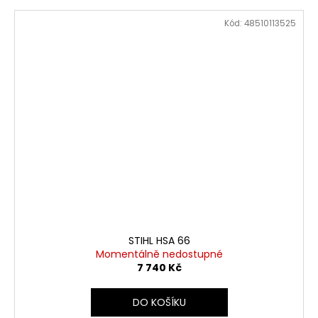
Kód:
48510113525
STIHL HSA 66
Momentálně nedostupné
7 740 Kč
DO KOŠÍKU