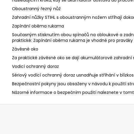
následujícím kroku, kdy se akumulátor dostává do pracovn
Oboustranný řezný nůž
Zahradní nůžky STIHL s oboustranným nožem stříhají dokonale
Zapínání oběma rukama
Současným stisknutím obou spínačů na obloukové a zadní ru
praktické: Zapínání oběma rukama je vhodné pro praváky i
Závěsné oko
Za praktické závěsné oko se dají akumulátorové zahradní 
Vodicí ochranný doraz
Sériový vodící ochranný doraz usnadňuje stříhání v blízk
Bezpečnostní pokyny jsou obsaženy v návodu k použití stro
Názorné informace o bezpečním použití naleznete v tomto
Z
á
p
a