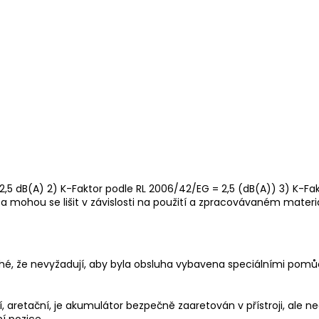
,5 dB(A) 2) K-Faktor podle RL 2006/42/EG = 2,5 (dB(A)) 3) K-F
a mohou se lišit v závislosti na použití a zpracovávaném materiá
hé, že nevyžadují, aby byla obsluha vybavena speciálními pom
í, aretační, je akumulátor bezpečně zaaretován v přístroji, ale n