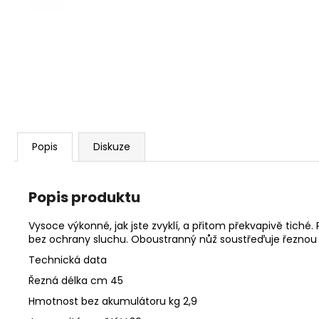
KŘOVINOŘEZU S 1.5MM STRUNOU
5132002593
235 Kč
Popis
Diskuze
Popis produktu
Vysoce výkonné, jak jste zvyklí, a přitom překvapivě tic
bez ochrany sluchu. Oboustranný nůž soustřeďuje řeznou sí
Technická data
Řezná délka cm 45
Hmotnost bez akumulátoru kg 2,9