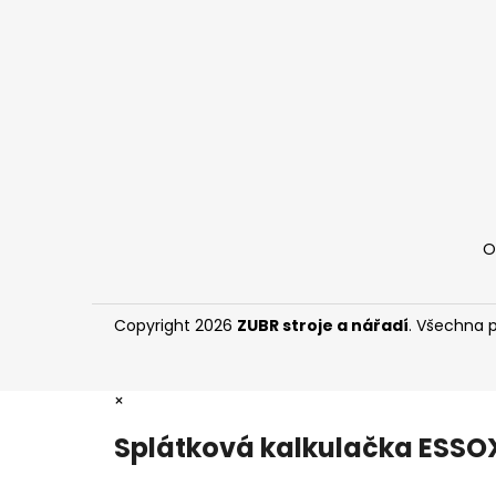
t
í
O
Copyright 2026
ZUBR stroje a nářadí
. Všechna 
×
Splátková kalkulačka ESSO