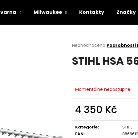
varna
Milwaukee
Kontakty
Značky
Co potřebujete najít?
Průměrné
Neohodnoceno
Podrobnosti
hodnocení
STIHL HSA 5
produktu
HLEDAT
je
0,0
z
5
Doporučujeme
hvězdiček.
Momentálně nedostupné
4 350 Kč
Měrná
cena:
Kategorie
:
STIHL
STIHL RM 443 T
HUSQVARNA AU
EAN
:
886661