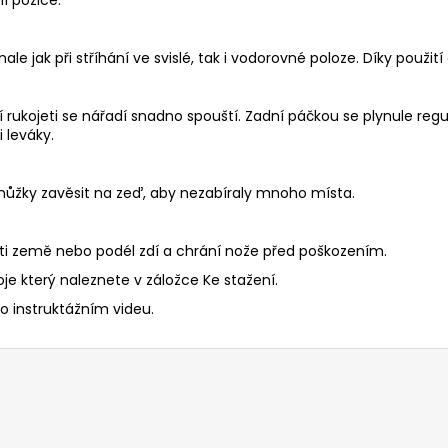
í pozice.
 jak při stříhání ve svislé, tak i vodorovné poloze. Díky použití
kojeti se nářadí snadno spouští. Zadní páčkou se plynule regulu
 leváky.
nůžky zavěsit na zeď, aby nezabíraly mnoho místa.
osti země nebo podél zdí a chrání nože před poškozením.
je který naleznete v záložce Ke stažení.
 instruktážním videu.