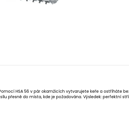
14 290 Kč
104 990 Kč
Původně:
15 990 Kč
hé. Pomocí HSA 56 v pár okamžicích vytvarujete keře a ostříháte
lu přesně do místa, kde je požadována. Výsledek: perfektní stří