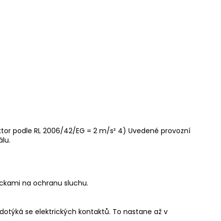
aktor podle RL 2006/42/EG = 2 m/s² 4) Uvedené provozní
lu.
ůckami na ochranu sluchu.
edotýká se elektrických kontaktů. To nastane až v