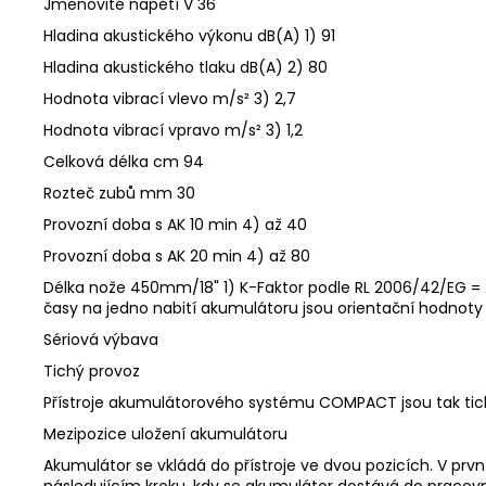
Jmenovité napětí V 36
Hladina akustického výkonu dB(A) 1) 91
Hladina akustického tlaku dB(A) 2) 80
Hodnota vibrací vlevo m/s² 3) 2,7
Hodnota vibrací vpravo m/s² 3) 1,2
Celková délka cm 94
Rozteč zubů mm 30
Provozní doba s AK 10 min 4) až 40
Provozní doba s AK 20 min 4) až 80
Délka nože 450mm/18" 1) K-Faktor podle RL 2006/42/EG = 2
časy na jedno nabití akumulátoru jsou orientační hodnoty 
Sériová výbava
Tichý provoz
Přístroje akumulátorového systému COMPACT jsou tak tic
Mezipozice uložení akumulátoru
Akumulátor se vkládá do přístroje ve dvou pozicích. V prvn