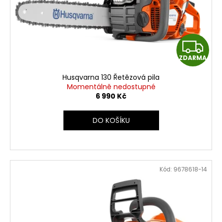
Z
ZDARMA
D
Husqvarna 130 Řetězová pila
A
Momentálně nedostupné
6 990 Kč
R
DO KOŠÍKU
M
A
Kód:
9678618-14