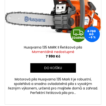
Z
8 790
KČ
–9 %
ZDARMA
D
Husqvarna 135 MARK II Řetězová pila
A
Momentálně nedostupné
7 990 Kč
R
DO KOŠÍKU
M
Motorová pila Husqvarna 135 Mark II je robustní,
A
spolehlivá a snadno ovladatelná pila s vysokým
řezným výkonem, určená pro majitele domů a zahrad.
Perfektní řetězová pila pro...