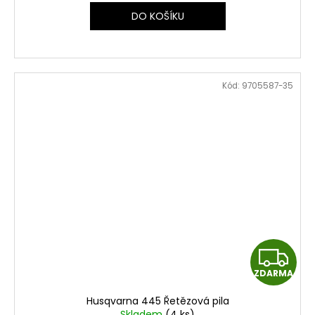
DO KOŠÍKU
M
A
Kód:
9705587-35
Z
ZDARMA
D
Husqvarna 445 Řetězová pila
Skladem
(4 ks)