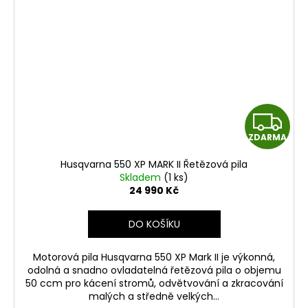
Z
ZDARMA
D
Husqvarna 550 XP MARK II Řetězová pila
A
Skladem
(1 ks)
24 990 Kč
R
DO KOŠÍKU
M
Motorová pila Husqvarna 550 XP Mark II je výkonná,
A
odolná a snadno ovladatelná řetězová pila o objemu
50 ccm pro kácení stromů, odvětvování a zkracování
malých a středně velkých...