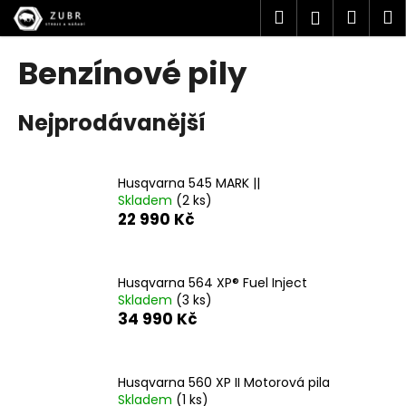
K
Přejít
Hledat
Náku
M
Přihlášen
na
o
obsah
Zpět
Zpět
košík
š
Benzínové pily
í
C
k
Nejprodávanější
o
p
o
Husqvarna 545 MARK ||
t
Skladem
(2 ks)
ř
22 990 Kč
e
b
u
Husqvarna 564 XP® Fuel Inject
Skladem
(3 ks)
j
34 990 Kč
e
t
e
Husqvarna 560 XP II Motorová pila
n
Skladem
(1 ks)