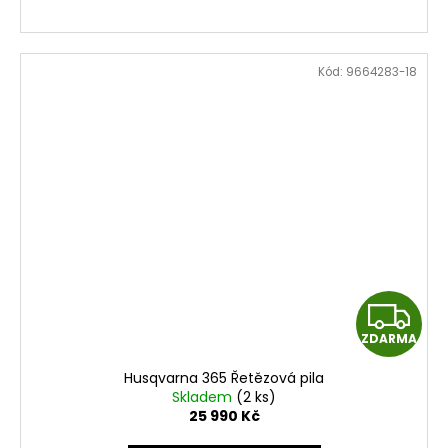
Kód:
9664283-18
Z
ZDARMA
D
Husqvarna 365 Řetězová pila
A
Skladem
(2 ks)
25 990 Kč
R