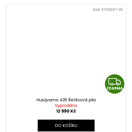
Kód:
9705597-35
Z
ZDARMA
D
Husqvarna 435 Řetězová pila
A
Vyprodáno
12 990 Kč
R
DO KOŠÍKU
M