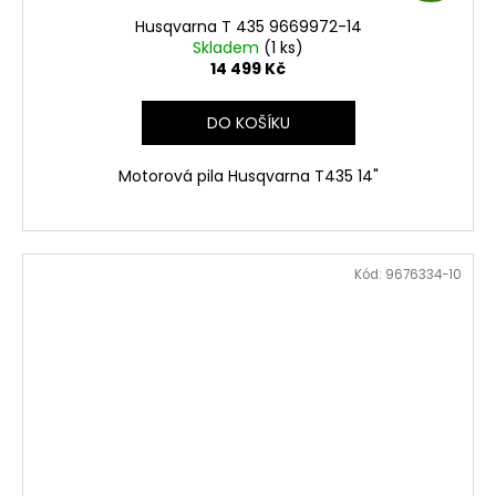
D
Husqvarna T 435 9669972-14
A
Skladem
(1 ks)
14 499 Kč
R
DO KOŠÍKU
M
Motorová pila Husqvarna T435 14"
A
Kód:
9676334-10