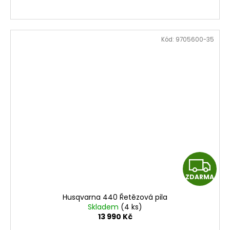
A
Kód:
9705600-35
Z
ZDARMA
D
Husqvarna 440 Řetězová pila
A
Skladem
(4 ks)
13 990 Kč
R