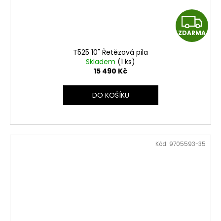
Z
ZDARMA
D
T525 10" Řetězová pila
A
Skladem
(1 ks)
15 490 Kč
R
DO KOŠÍKU
M
A
Kód:
9705593-35