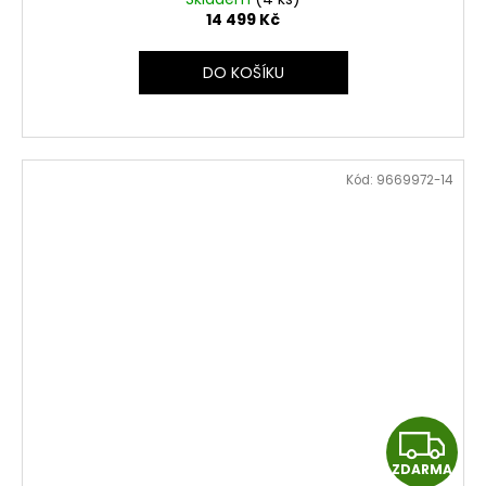
A
14 499 Kč
R
DO KOŠÍKU
M
A
Kód:
9669972-14
Z
ZDARMA