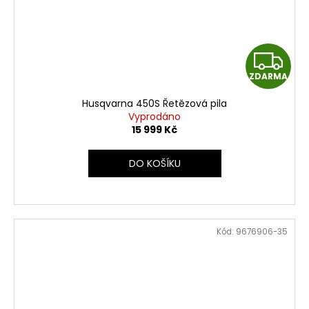
Z
ZDARMA
D
Husqvarna 450S Řetězová pila
A
Vyprodáno
15 999 Kč
R
DO KOŠÍKU
M
A
Kód:
9676906-35