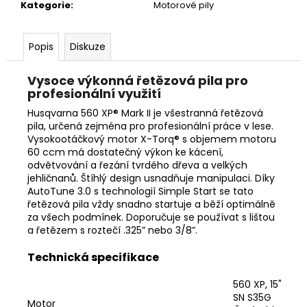
č
Kategorie
:
Motorové pily
u
j
e
Popis
Diskuze
m
e
Vysoce výkonná řetězová pila pro
profesionální využití
Husqvarna 560 XP® Mark II je všestranná řetězová
STIHL
pila, určená zejména pro profesionální práce v lese.
MS
Vysokootáčkový motor X-Torq® s objemem motoru
151
C-
60 ccm má dostatečný výkon ke kácení,
E
odvětvování a řezání tvrdého dřeva a velkých
CARVING
jehličnanů. Štíhlý design usnadňuje manipulaci. Díky
11462000059
AutoTune 3.0 s technologií Simple Start se tato
řetězová pila vždy snadno startuje a běží optimálně
13
890
za všech podmínek. Doporučuje se používat s lištou
Kč
a řetězem s roztečí .325” nebo 3/8”.
Původně:
14
Technická specifikace
590
Kč
560 XP, 15"
SN S35G
Motor