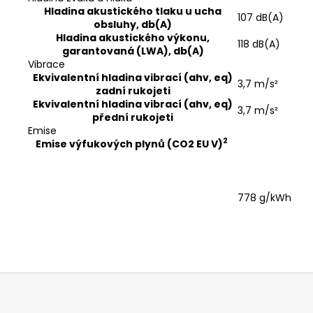
Hladina akustického tlaku u ucha
107 dB(A)
obsluhy, db(A)
Hladina akustického výkonu,
118 dB(A)
garantovaná (LWA), db(A)
Vibrace
Ekvivalentní hladina vibrací (ahv, eq)
3,7 m/s²
zadní rukojeti
Ekvivalentní hladina vibrací (ahv, eq)
3,7 m/s²
přední rukojeti
Emise
2
Emise výfukových plynů (CO2 EU V)
778 g/kWh
Z
á