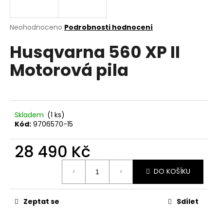
a
j
Průměrné
Neohodnoceno
Podrobnosti hodnocení
í
hodnocení
Husqvarna 560 XP II
produktu
t
je
?
Motorová pila
0,0
z
5
hvězdiček.
HLEDAT
Skladem
(1 ks)
Kód:
9706570-15
28 490 Kč
D
Měrná
o
DO KOŠÍKU
cena:
p
o
r
Zeptat se
Sdílet
u