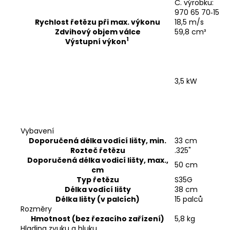
Č. výrobku:
970 65 70‑15
Rychlost řetězu při max. výkonu
18,5 m/s
Zdvihový objem válce
59,8 cm³
1
Výstupní výkon
3,5 kW
Vybavení
Doporučená délka vodící lišty, min.
33 cm
Rozteč řetězu
.325"
Doporučená délka vodicí lišty, max.,
50 cm
cm
Typ řetězu
S35G
Délka vodící lišty
38 cm
Délka lišty (v palcích)
15 palců
Rozměry
Hmotnost (bez řezacího zařízení)
5,8 kg
Hladina zvuku a hluku