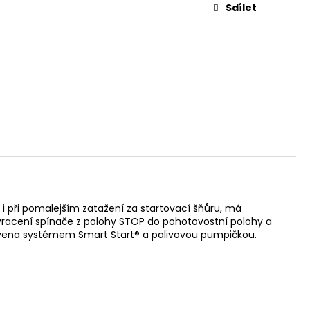
Sdílet
e i při pomalejším zatažení za startovací šňůru, má
 vracení spínače z polohy STOP do pohotovostní polohy a
vybavena systémem Smart Start® a palivovou pumpičkou.