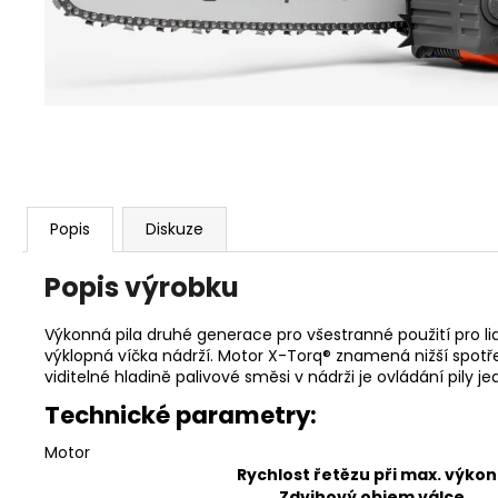
KŘOVINOŘEZU S 1.5MM STRUNOU
5132002593
235 Kč
Popis
Diskuze
Popis výrobku
Výkonná pila druhé generace pro všestranné použití pro lidi
výklopná víčka nádrží. Motor X-Torq® znamená nižší spotř
viditelné hladině palivové směsi v nádrži je ovládání pily
Technické parametry:
Motor
Rychlost řetězu při max. výko
Zdvihový objem válce