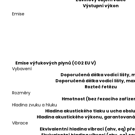
Výstupní výkon
Emise
Emise výfukových plynů (CO2 EU V)
Vybavení
Doporučená délka vodící lišty, m
Doporučená délka vodicí lišty, max
Rozteč řetězu
Rozměry
Hmotnost (bez řezacího zaříze
Hladina zvuku a hluku
Hladina akustického tlaku u ucha obsl
Hladina akustického výkonu, garantovaná
Vibrace
Ekvivalentní hladina vibrací (ahv, eq) pře
Ekvivalentní hladina vibrací (ahv, eq) za