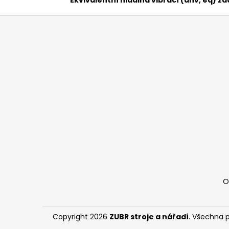
Z
á
p
a
t
í
O
Copyright 2026
ZUBR stroje a nářadí
. Všechna 