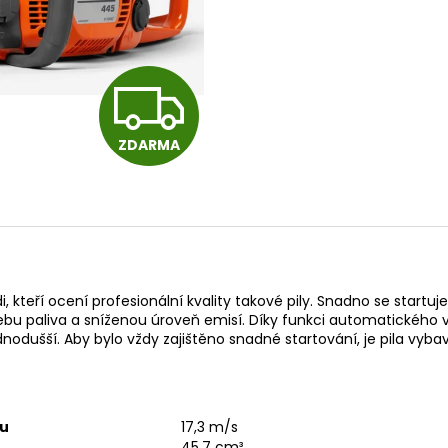
14 290 Kč
104 990 Kč
Původně:
15 990 Kč
Z
ZDARMA
D
A
R
, kteří ocení profesionální kvality takové pily. Snadno se startuj
ebu paliva a sníženou úroveň emisí. Díky funkci automatického
 jednodušší. Aby bylo vždy zajištěno snadné startování, je pila 
M
nu
17,3 m/s
45,7 cm³