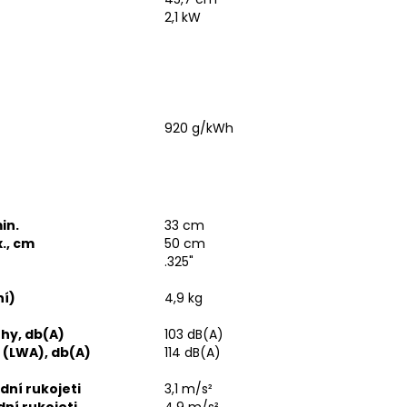
A
2,1 kW
920 g/kWh
in.
33 cm
., cm
50 cm
.325"
ní)
4,9 kg
uhy, db(A)
103 dB(A)
 (LWA), db(A)
114 dB(A)
dní rukojeti
3,1 m/s²
dní rukojeti
4,9 m/s²