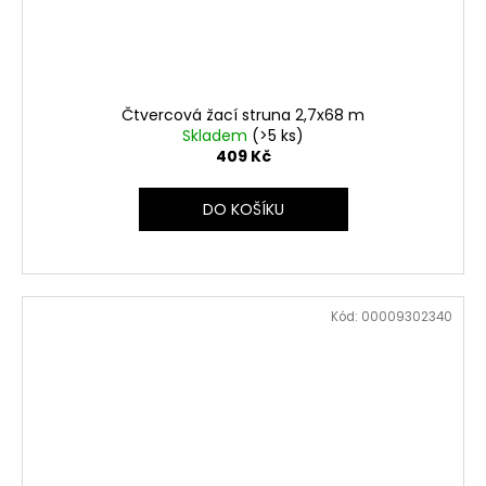
Čtvercová žací struna 2,7x68 m
Skladem
(>5 ks)
409 Kč
DO KOŠÍKU
Kód:
00009302340