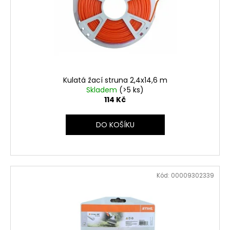
Kulatá žací struna 2,4x14,6 m
Skladem
(>5 ks)
114 Kč
DO KOŠÍKU
Kód:
00009302339