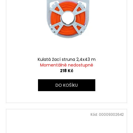
Kulatá žací struna 2,4x43 m
Momentálně nedostupné
218 Kč
DO KOŠÍKU
Kód:
00009302642