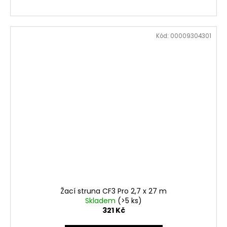
Kód:
00009304301
Žací struna CF3 Pro 2,7 x 27 m
Skladem
(>5 ks)
321 Kč