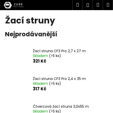
K
Přejít
Hledat
Náku
M
Přihlášen
na
o
obsah
Zpět
Zpět
košík
š
Žací struny
í
C
k
Nejprodávanější
o
p
o
Žací struna CF3 Pro 2,7 x 27 m
t
Skladem
(>5 ks)
ř
321 Kč
e
b
u
Žací struna CF3 Pro 2,4 x 35 m
Skladem
(>5 ks)
j
317 Kč
e
t
e
Čtvercová žací struna 3,0x55 m
n
Skladem
(>5 ks)