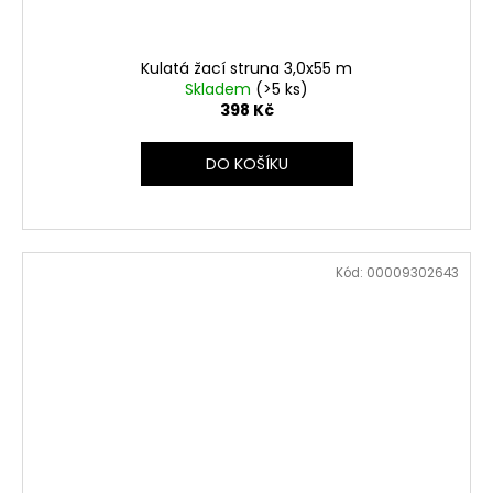
Kulatá žací struna 3,0x55 m
Skladem
(>5 ks)
398 Kč
DO KOŠÍKU
Kód:
00009302643