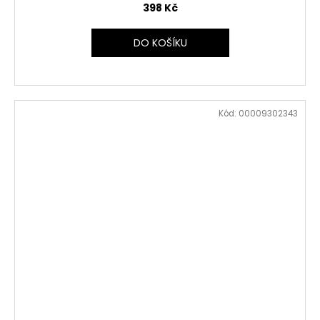
398 Kč
DO KOŠÍKU
Kód:
00009302343