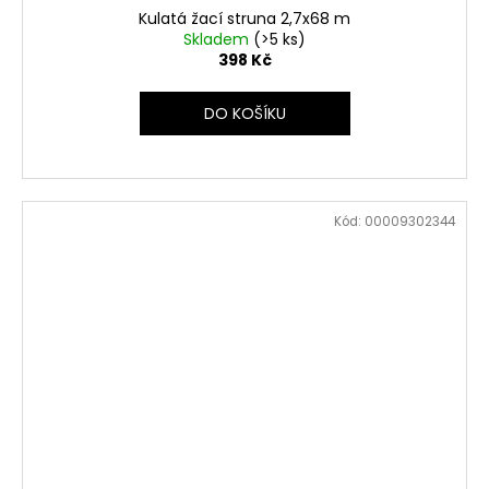
Kulatá žací struna 2,7x68 m
Skladem
(>5 ks)
398 Kč
DO KOŠÍKU
Kód:
00009302344