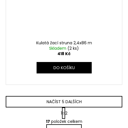
Kulatá žací struna 2,4x86 m
Skladem
(2 ks)
418 Kč
DO KOŠÍKU
NAČÍST 5 DALŠÍCH
S
1
2
t
O
r
17
položek celkem
v
á