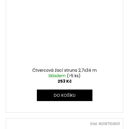
Čtvercová žací struna 2,7x34 m
Skladem
(>5 ks)
253 Kč
DO KOŠÍKU
Kód:
40087104301