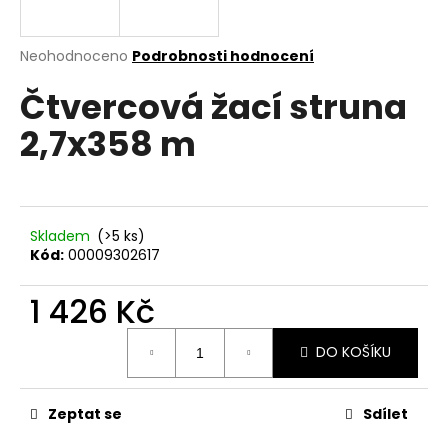
a
j
Průměrné
Neohodnoceno
Podrobnosti hodnocení
í
hodnocení
Čtvercová žací struna
produktu
t
je
?
2,7x358 m
0,0
z
5
hvězdiček.
HLEDAT
Skladem
(>5 ks)
Kód:
00009302617
1 426 Kč
D
Měrná
o
DO KOŠÍKU
cena:
p
o
r
Zeptat se
Sdílet
u