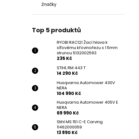
Značky
Top 5 produktů
RYOBI RAC121 Žací hlava k
síťovému křovinořezu s 1.5mm
strunou 5132002593
235 Kč
STIHL RM 443 T
14 290 Kč
Husqvarna Automower 430V
NERA
104 990 Kč
Husqvarna Automower 405V E
NERA
69 990 Kč
Stihl MS 151 C-E Carving
11462000059
13 890 Kč