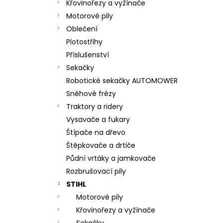
Křovinořezy a vyžínače
Motorové pily
Oblečení
Plotostřihy
Příslušenství
Sekačky
Robotické sekačky AUTOMOWER
Sněhové frézy
Traktory a ridery
Vysavače a fukary
Štípače na dřevo
Štěpkovače a drtiče
Půdní vrtáky a jamkovače
Rozbrušovací pily
STIHL
Motorové pily
Křovinořezy a vyžínače
Sekačky