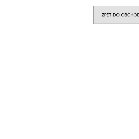
14 290 Kč
104 990 Kč
Původně:
15 990 Kč
ZPĚT DO OBCHO