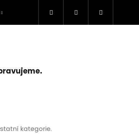
Hledat
Přihlášení
Nákupní
košík
ipravujeme.
statní kategorie.
TOMOWER 430V NERA