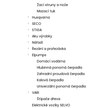
Žací struny a nože
Mazací tuk
Husqvarna
SECO
STIGA
Aku výrobky
Nářadí
Řezání a prořezávka
Elpumps
Domácí vodárna
Hlubinná ponorná čerpadla
Zahradní proudová čerpadla
Kalová čerpadla
Univerzální ponorná čerpadla
VARI
Štípače dřeva
Elektrické vozíky SELVO