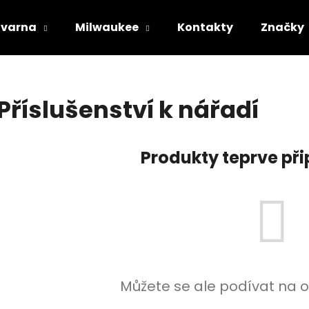
varna
Milwaukee
Kontakty
Značky
Co potřebujete najít?
Příslušenství k nářadí
HLEDAT
Produkty teprve př
Doporučujeme
Můžete se ale podívat na o
STIHL RM 443 T
HUSQVARNA AU