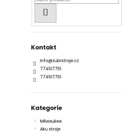
KŘOVINOŘEZU S 1.5MM STRUNOU
l
5132002593
HLEDAT
235 Kč
Kontakt
info
@
zubrstroje.cz
774517751
774517751
Přeskočit
kategorie
Kategorie
Milwaukee
Aku stroje