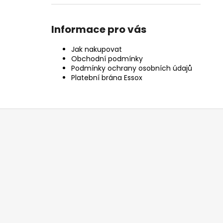
Informace pro vás
Jak nakupovat
Obchodní podmínky
Podmínky ochrany osobních údajů
Platební brána Essox
Z
á
p
a
t
í