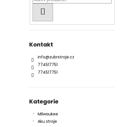
KŘOVINOŘEZU S 1.5MM STRUNOU
l
5132002593
HLEDAT
235 Kč
Kontakt
info
@
zubrstroje.cz
774517751
774517751
Přeskočit
kategorie
Kategorie
Milwaukee
Aku stroje