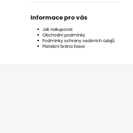
Informace pro vás
Jak nakupovat
Obchodní podmínky
Podmínky ochrany osobních údajů
Platební brána Essox
Z
á
p
a
t
í