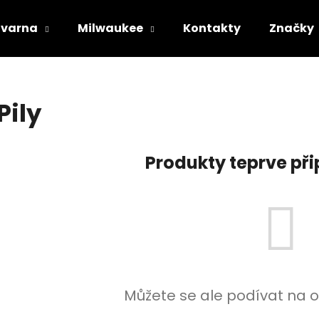
varna
Milwaukee
Kontakty
Značky
Co potřebujete najít?
Pily
HLEDAT
Produkty teprve př
Doporučujeme
Můžete se ale podívat na o
STIHL RM 443 T
HUSQVARNA AU