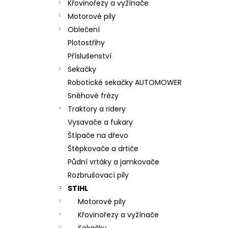
Křovinořezy a vyžínače
Motorové pily
Oblečení
Plotostřihy
Příslušenství
Sekačky
Robotické sekačky AUTOMOWER
Sněhové frézy
Traktory a ridery
Vysavače a fukary
Štípače na dřevo
Štěpkovače a drtiče
Půdní vrtáky a jamkovače
Rozbrušovací pily
STIHL
Motorové pily
Křovinořezy a vyžínače
Sekačky