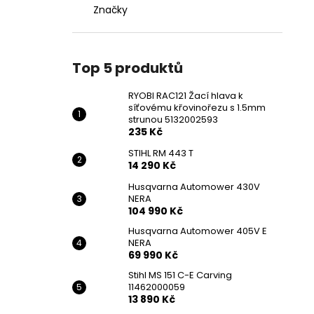
Značky
Top 5 produktů
RYOBI RAC121 Žací hlava k
síťovému křovinořezu s 1.5mm
strunou 5132002593
235 Kč
STIHL RM 443 T
14 290 Kč
Husqvarna Automower 430V
NERA
104 990 Kč
Husqvarna Automower 405V E
NERA
69 990 Kč
Stihl MS 151 C-E Carving
11462000059
13 890 Kč