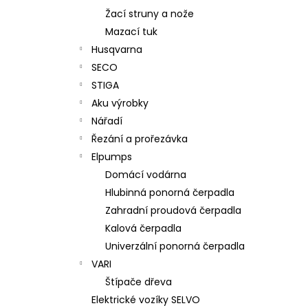
Žací struny a nože
Mazací tuk
Husqvarna
SECO
STIGA
Aku výrobky
Nářadí
Řezání a prořezávka
Elpumps
Domácí vodárna
Hlubinná ponorná čerpadla
Zahradní proudová čerpadla
Kalová čerpadla
Univerzální ponorná čerpadla
VARI
Štípače dřeva
Elektrické vozíky SELVO