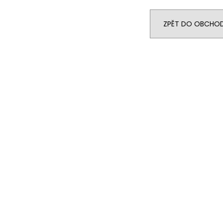
14 290 Kč
104 990 Kč
Původně:
15 990 Kč
ZPĚT DO OBCHO