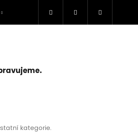
Hledat
Přihlášení
Nákupní
košík
ipravujeme.
statní kategorie.
TOMOWER 430V NERA