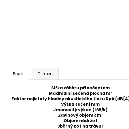
KŘOVINOŘEZU S 1.5MM STRUNOU
5132002593
235 Kč
Popis
Diskuze
Šířka záběru při sečení cm
Maximální sečená plocha m²
Faktor nejistoty hladiny akustického tlaku KpA (dB[A
Výška sečení mm
Jmenovitý výkon (
kW
/
k)
Zdvihový objem cm³
Objem nádrže l
Sběrný koš na trávu l