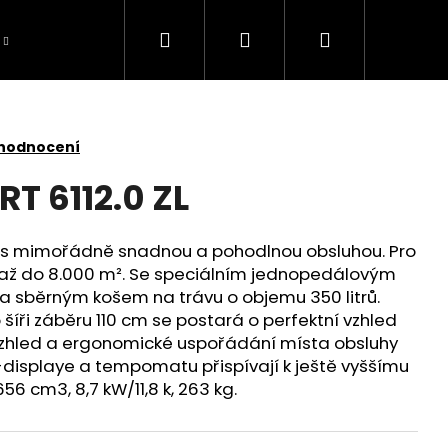
Hledat
Přihlášení
Nákupní
košík
 hodnocení
RT 6112.0 ZL
r s mimořádně snadnou a pohodlnou obsluhou. Pro
y až do 8.000 m². Se speciálním jednopedálovým
a sběrným košem na trávu o objemu 350 litrů.
 šíři záběru 110 cm se postará o perfektní vzhled
vzhled a ergonomické uspořádání místa obsluhy
isplaye a tempomatu přispívají k ještě vyššímu
6 cm3, 8,7 kW/11,8 k, 263 kg.
TOMOWER 430V NERA