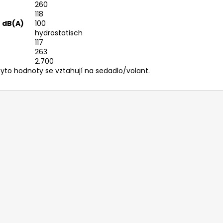
260
118
 dB(A)
100
hydrostatisch
117
263
2.700
Tyto hodnoty se vztahují na sedadlo/volant.