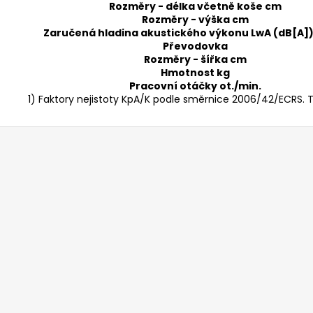
Rozměry - délka včetně koše cm
Rozměry - výška cm
Zaručená hladina akustického výkonu LwA (dB[A])
Převodovka
Rozměry - šířka cm
Hmotnost kg
Pracovní otáčky ot./min.
1) Faktory nejistoty KpA/K podle směrnice 2006/42/ECRS. 
Z
á
p
a
t
í