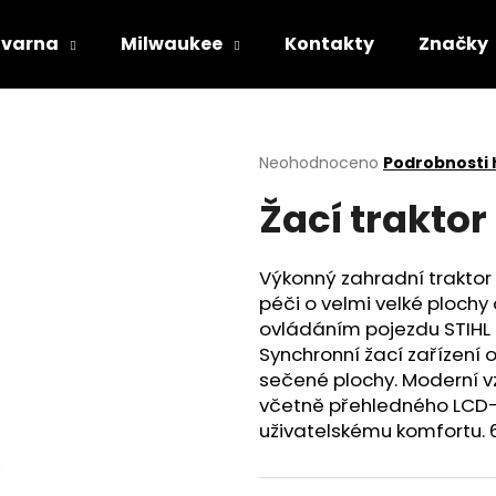
varna
Milwaukee
Kontakty
Značky
Co potřebujete najít?
Průměrné
Neohodnoceno
Podrobnosti
hodnocení
Žací traktor 
produktu
HLEDAT
je
0,0
z
Výkonný zahradní trakto
5
Doporučujeme
péči o velmi velké ploch
hvězdiček.
ovládáním pojezdu STIHL 
Synchronní žací zařízení o
sečené plochy. Moderní 
včetně přehledného LCD-d
uživatelskému komfortu. 65
STIHL RM 443 T
HUSQVARNA AU