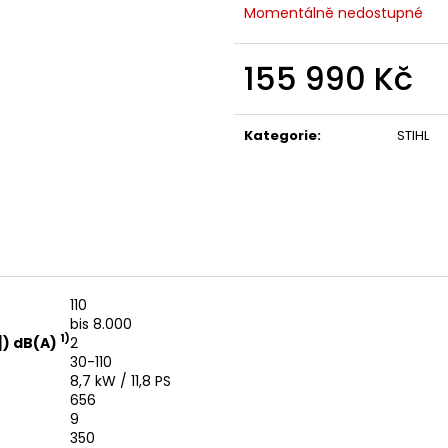
14 290 Kč
104 990 Kč
Momentálně nedostupné
Původně:
15 990 Kč
155 990 Kč
Měrná
cena:
Kategorie
:
STIHL
110
bis 8.000
1)
]) dB(A)
2
30-110
8,7 kW
/
11,8 PS
656
9
350