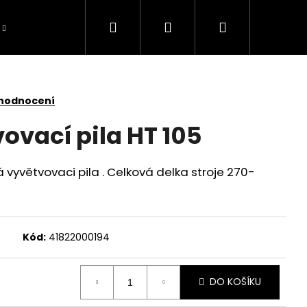
Hledat
Přihlášení
Nákupní
košík
 hodnocení
ovací pila HT 105
á vyvětvovaci pila . Celková delka stroje 270-
Kód:
41822000194
DO KOŠÍKU
TOMOWER 430V NERA