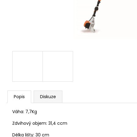
KŘOVINOŘEZU S 1.5MM STRUNOU
5132002593
235 Kč
Popis
Diskuze
Váha:
7,7Kg
Zdvihový objem:
31,4 ccm
Délka lišty:
30 cm