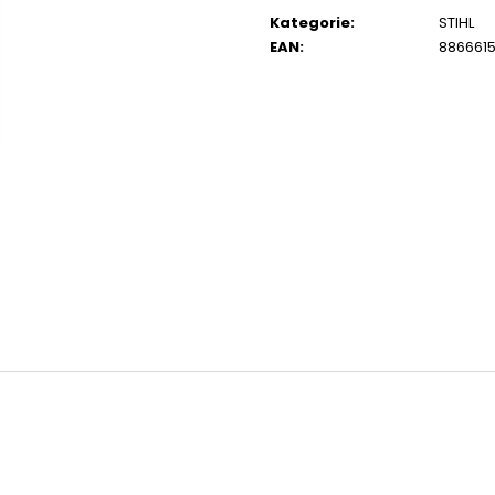
cena:
14 290 Kč
104 990 Kč
Kategorie
:
STIHL
Původně:
15 990 Kč
EAN
:
8866615