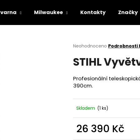
varna
Milwaukee
Kontakty
Značky
Co potřebujete najít?
Průměrné
Neohodnoceno
Podrobnosti
hodnocení
STIHL Vyvětv
produktu
HLEDAT
je
0,0
z
Profesionální teleskopick
5
Doporučujeme
390cm.
hvězdiček.
Skladem
(1 ks)
26 390 Kč
STIHL RM 443 T
HUSQVARNA AU
Měrná