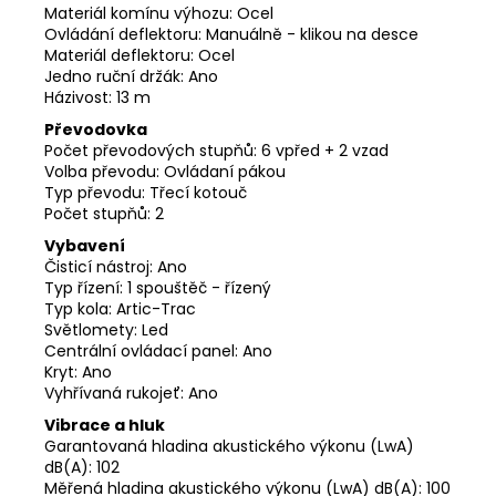
Materiál komínu výhozu: Ocel
Ovládání deflektoru: Manuálně - klikou na desce
Materiál deflektoru: Ocel
Jedno ruční držák: Ano
Házivost: 13 m
Převodovka
Počet převodových stupňů: 6 vpřed + 2 vzad
Volba převodu: Ovládaní pákou
Typ převodu: Třecí kotouč
Počet stupňů: 2
Vybavení
Čisticí nástroj: Ano
Typ řízení: 1 spouštěč - řízený
Typ kola: Artic-Trac
Světlomety: Led
Centrální ovládací panel: Ano
Kryt: Ano
Vyhřívaná rukojeť: Ano
Vibrace a hluk
Garantovaná hladina akustického výkonu (LwA)
dB(A): 102
Měřená hladina akustického výkonu (LwA) dB(A): 100