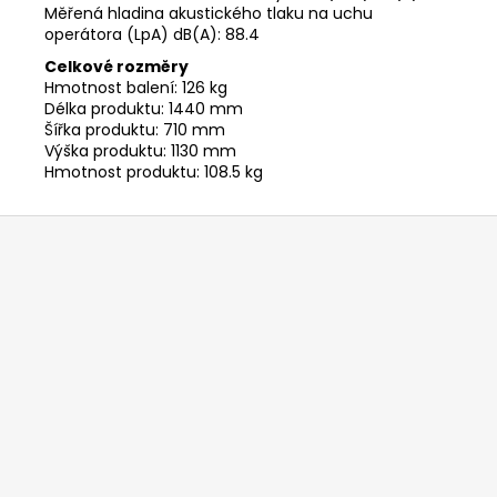
Měřená hladina akustického tlaku na uchu
operátora (LpA) dB(A): 88.4
Celkové rozměry
Hmotnost balení: 126 kg
Délka produktu: 1440 mm
Šířka produktu: 710 mm
Výška produktu: 1130 mm
Hmotnost produktu: 108.5 kg
Z
á
p
a
t
í