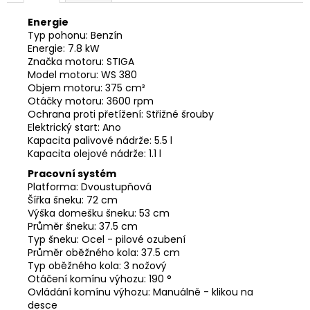
Energie
Typ pohonu: Benzín
Energie: 7.8 kW
Značka motoru: STIGA
Model motoru: WS 380
Objem motoru: 375 cm³
Otáčky motoru: 3600 rpm
Ochrana proti přetížení: Střižné šrouby
Elektrický start: Ano
Kapacita palivové nádrže: 5.5 l
Kapacita olejové nádrže: 1.1 l
Pracovní systém
Platforma: Dvoustupňová
Šířka šneku: 72 cm
Výška domešku šneku: 53 cm
Průměr šneku: 37.5 cm
Typ šneku: Ocel - pilové ozubení
Průměr oběžného kola: 37.5 cm
Typ oběžného kola: 3 nožový
Otáčení komínu výhozu: 190 °
Ovládání komínu výhozu: Manuálně - klikou na
desce