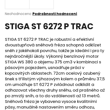
a
j
Průměrné
Neohodnoceno
Podrobnosti hodnocení
í
hodnocení
STIGA ST 6272 P TRAC
produktu
t
je
?
0,0
z
STIGA ST 6272 P TRAC je robustní a efektivní
5
dvoustupňová sněhová fréza schopná odklízet
hvězdiček.
sněh z jakéhokoli povrchu, takže je ideální i pro ty
nejnáročnější úkoly. Výkonný benzínový motor
HLEDAT
STIGA WS 380 o objemu 375 cm3 v kombinaci s
pásovým pojezdem, usnadňuje práci v
kopcovitých oblastech. 72cm ocelový ozubený
D
šnek s třílistým výhozovým kolem o průměru 37,5
o
cm umožňuje ST 6272 P zvládnout odklidit a
p
odhazovat všechny druhy sněhu, od prašného až
o
po zmrzlý sníh, a to do vzdálenosti až 13 metrů.
r
Sněhová fréza je vybavena vysoce kvalitními
u
pásy, manuálně nastavením směru odhozu,