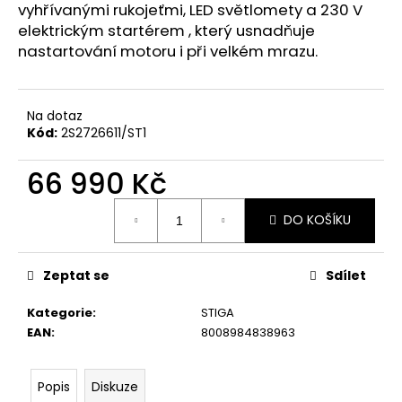
č
vyhřívanými rukojeťmi, LED světlomety a 230 V
u
elektrickým startérem , který usnadňuje
j
nastartování motoru i při velkém mrazu.
e
m
e
Na dotaz
Kód:
2S2726611/ST1
STIHL
MS
66 990 Kč
151
C-
Měrná
E
DO KOŠÍKU
cena:
CARVING
11462000059
13
Zeptat se
Sdílet
890
Kč
Kategorie
:
STIGA
Původně:
14
EAN
:
8008984838963
590
Kč
Popis
Diskuze