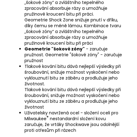
„šokové zóny“ a zvláštního tepelného
zpracování absorbuje rázy a umožňuje
pružinové kroucení bitu při práci.
Geometrie Shock Zone snižuje pnutí v dříku,
díky čemu se méně lámou. Kombinace tvaru
„šokové zóny“ a zvláštního tepelného
zpracování absorbuje rázy a umožňuje
pružinové kroucení bitu při práci
Geometrie "šokové zóny"
- zaručuje
pružnost. Geometrie "šokové zóny" - zaručuje
pružnost
Tlakové kování bitu dává nejlepší výsledky při
šroubování, snižuje možnost vyskočení nebo
vyklouznutí bitu ze záběru a prodlužuje jeho
životnost.
Tlakové kování bitu dává nejlepší výsledky při
šroubování, snižuje možnost vyskočení nebo
vyklouznutí bitu ze záběru a prodlužuje jeho
životnost
Uživatelsky navržená ocel - složení oceli pro
®
Milwaukee
nestandardní složení kovu
zaručuje, že vrtáky Shockwave jsou odolnější
proti otřesům při rázech