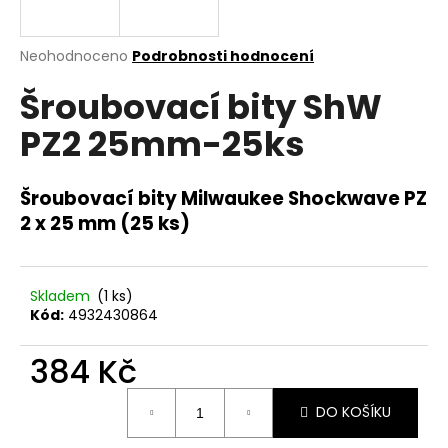
a
j
Průměrné
Neohodnoceno
Podrobnosti hodnocení
í
hodnocení
Šroubovací bity ShW
produktu
t
je
?
PZ2 25mm-25ks
0,0
z
5
hvězdiček.
Šroubovací bity Milwaukee Shockwave PZ
2 x 25 mm (25 ks)
HLEDAT
Skladem
(1 ks)
Kód:
4932430864
D
o
384 Kč
p
o
Měrná
r
DO KOŠÍKU
cena:
u