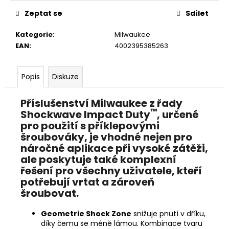
č
u
Zeptat se
Sdílet
j
e
Kategorie
:
Milwaukee
m
EAN
:
4002395385263
e
Popis
Diskuze
STIHL
RM
Příslušenství Milwaukee z řady
443
™
Shockwave Impact Duty
, určené
T
pro použití s příklepovými
14
šroubováky, je vhodné nejen pro
290
Kč
náročné aplikace při vysoké zátěži,
Původně:
ale poskytuje také komplexní
15
řešení pro všechny uživatele, kteří
990
Kč
potřebují vrtat a zároveň
šroubovat.
Geometrie Shock Zone
snižuje pnutí v dříku,
díky čemu se méně lámou. Kombinace tvaru