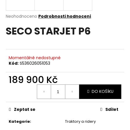
a
j
Průměrné
Neohodnoceno
Podrobnosti hodnocení
í
hodnocení
SECO STARJET P6
produktu
t
je
?
0,0
z
5
hvězdiček.
Momentálně nedostupné
Kód:
S536026051053
HLEDAT
189 900 Kč
Měrná
DO KOŠÍKU
D
cena:
o
p
Zeptat se
Sdílet
o
r
Kategorie
:
Traktory a ridery
u