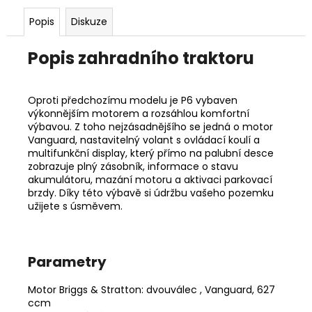
č
u
Popis
Diskuze
j
e
Popis zahradního traktoru
m
e
Oproti předchozímu modelu je P6 vybaven
výkonnějším motorem a rozsáhlou komfortní
STIHL
výbavou. Z toho nejzásadnějšího se jedná o motor
RM
Vanguard, nastavitelný volant s ovládací koulí a
443
multifunkční display, který přímo na palubní desce
T
zobrazuje plný zásobník, informace o stavu
14
akumulátoru, mazání motoru a aktivaci parkovací
290
brzdy. Díky této výbavě si údržbu vašeho pozemku
Kč
užijete s úsměvem.
Původně:
15
990
Kč
Parametry
Motor Briggs & Stratton: dvouválec , Vanguard, 627
ccm