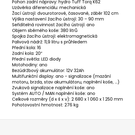
Pohon zadní nápravy: hydro Tuff Torq K62
Uzávěrka diferenciálu: mechanická
Žací ústrojí: dvourotorové, časované, záběr 102 cm
Výška nastavení žacího ústrojí: 30 – 90 mm
Seřiditelná rovinnost žacího ústrojí: ano
Objem sběrného koše: 380 litrů
Spojka žacího ústrojí: elektromagnetická
Palivová nádrž: 11,9 litru s průhledem
Přední kola: 16
Zadní kola: 20“
Přední světla: LED diody
Motohodiny: ano
Bezúdržbový akumulátor: 12V 32Ah
Multifunkční display: ano - signalizace (mazání
motoru, brzda, stav akumulátoru, naplnění koše, ...)
Zvuková signalizace naplnění koše: ano
Systém AUTO / MAN naplnění koše: ano
Celkové rozměry (d x š x v): 2 680 x 1 060 x 1 250 mm
Pohotovostní hmotnost: 276 kg
Z
á