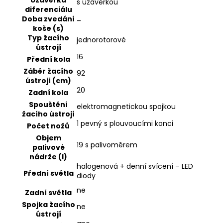
Uzávěrka
s uzávěrkou
diferenciálu
Doba zvedání
–
koše (s)
Typ žacího
jednorotorové
ústrojí
16
Přední kola
Záběr žacího
92
ústrojí (cm)
20
Zadní kola
Spouštění
elektromagnetickou spojkou
žacího ústrojí
1 pevný s plouvoucími konci
Počet nožů
Objem
19 s palivoměrem
palivové
nádrže (l)
halogenová + denní svícení – LED
Přední světla
diody
ne
Zadní světla
Spojka žacího
ne
ústrojí