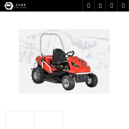
K
Přejít
Hledat
Náku
M
Přihlášen
na
o
obsah
Zpět
Zpět
košík
š
í
C
k
o
p
o
t
ř
e
b
u
j
e
t
e
n