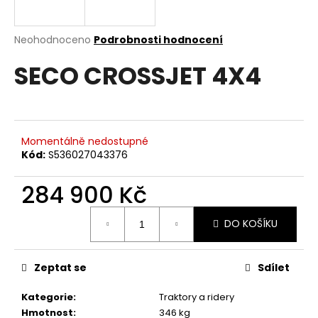
a
j
Průměrné
Neohodnoceno
Podrobnosti hodnocení
í
hodnocení
SECO CROSSJET 4X4
produktu
t
je
?
0,0
z
5
hvězdiček.
Momentálně nedostupné
Kód:
S536027043376
HLEDAT
284 900 Kč
Měrná
DO KOŠÍKU
D
cena:
o
p
Zeptat se
Sdílet
o
r
Kategorie
:
Traktory a ridery
u
Hmotnost
:
346 kg