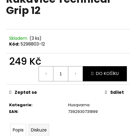
je
a
Grip 12
0,0
z
j
5
í
hvězdiček.
t
?
Skladem
(3 ks)
Kód:
5298803-12
249 Kč
Měrná
HLEDAT
DO KOŠÍKU
cena:
Zeptat se
Sdílet
D
o
Kategorie
:
Husqvarna
p
EAN
:
7392930731899
o
r
u
Popis
Diskuze