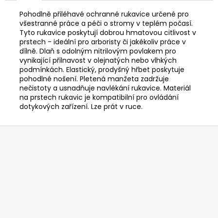
č
u
Pohodlně přiléhavé ochranné rukavice určené pro
j
všestranné práce a péči o stromy v teplém počasí.
e
Tyto rukavice poskytují dobrou hmatovou citlivost v
prstech - ideální pro arboristy či jakékoliv práce v
m
dílně. Dlaň s odolným nitrilovým povlakem pro
e
vynikající přilnavost v olejnatých nebo vlhkých
podmínkách. Elastický, prodyšný hřbet poskytuje
pohodlné nošení. Pletená manžeta zadržuje
HUSQVARNA
nečistoty a usnadňuje navlékání rukavice. Materiál
AUTOMOWER
na prstech rukavic je kompatibilní pro ovládání
405V
dotykových zařízení. Lze prát v ruce.
E
NERA
Z
69
990
á
Kč
p
a
t
í