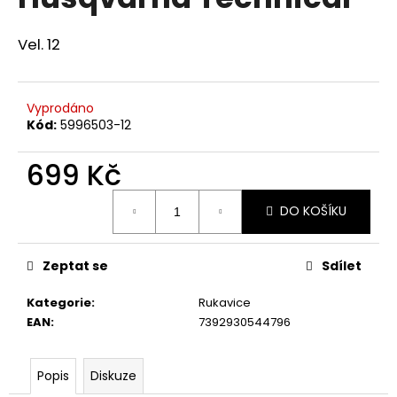
je
a
0,0
z
j
Vel. 12
5
í
hvězdiček.
t
Vyprodáno
?
Kód:
5996503-12
699 Kč
Měrná
HLEDAT
DO KOŠÍKU
cena:
Zeptat se
Sdílet
D
o
Kategorie
:
Rukavice
p
EAN
:
7392930544796
o
r
Popis
Diskuze
u