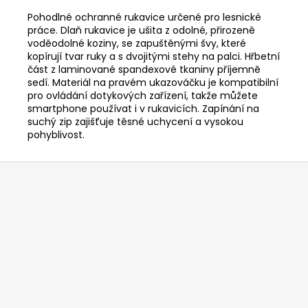
č
u
Pohodlné ochranné rukavice určené pro lesnické
j
práce. Dlaň rukavice je ušita z odolné, přirozeně
voděodolné koziny, se zapuštěnými švy, které
e
kopírují tvar ruky a s dvojitými stehy na palci. Hřbetní
m
část z laminované spandexové tkaniny příjemně
e
sedí. Materiál na pravém ukazováčku je kompatibilní
pro ovládání dotykových zařízení, takže můžete
smartphone používat i v rukavicích. Zapínání na
STIHL
suchý zip zajišťuje těsné uchycení a vysokou
MS
pohyblivost.
151
C-
E
Z
CARVING
á
11462000059
p
13
890
a
Kč
t
Původně:
14
í
590
Kč