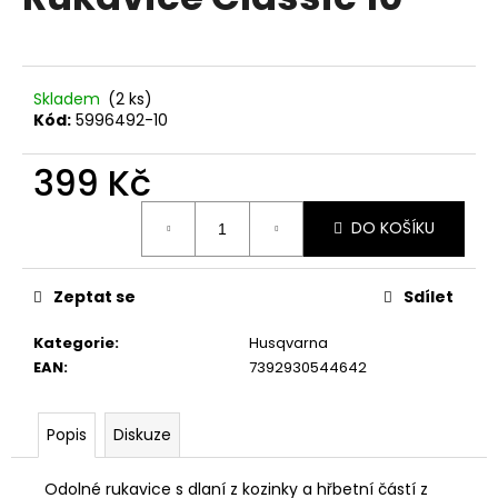
je
a
0,0
z
j
5
í
hvězdiček.
Skladem
(2 ks)
t
Kód:
5996492-10
?
399 Kč
Měrná
DO KOŠÍKU
cena:
HLEDAT
Zeptat se
Sdílet
Kategorie
:
Husqvarna
D
EAN
:
7392930544642
o
p
o
Popis
Diskuze
r
u
Odolné rukavice s dlaní z kozinky a hřbetní částí z