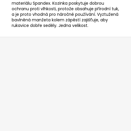
č
materiálu Spandex. Kozinka poskytuje dobrou
u
ochranu proti vlhkosti, protože obsahuje přírodní tuk,
j
a je proto vhodná pro náročné používání. Vyztužená
e
bavlněná manžeta kolem zápěstí zajišťuje, aby
rukavice dobře seděly. Jedna velikost.
m
e
Z
á
RYOBI
p
RAC121
ŽACÍ
a
HLAVA
t
K
SÍŤOVÉMU
í
KŘOVINOŘEZU
S
1.5MM
STRUNOU
5132002593
235
Kč