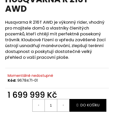
je
a
AWD
0,0
z
j
5
í
hvězdiček.
Husqvarna R 216T AWD je výkonný rider, vhodný
t
pro majitele domů a vlastníky členitých
?
pozemků, kteří chtějí mít perfektně posekaný
trávník. Kloubové řízení a vpředu zavěšené žací
ústrojí usnadňují manévrování, zlepšují terénní
dostupnost a poskytují dostatečně velký
přehled o vaší pracovní ploše.
HLEDAT
Momentálně nedostupné
D
Kód:
9678471-01
o
p
1 699 999 Kč
o
Měrná
r
DO KOŠÍKU
cena:
u