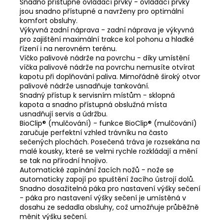
Snadno přístupné ovládací prvky - ovládací prvky
jsou snadno přístupné a navrženy pro optimální
komfort obsluhy.
Výkyvná zadní náprava - zadní náprava je výkyvná
pro zajištění maximální trakce kol pohonu a hladké
řízení i na nerovném terénu.
Víčko palivové nádrže na povrchu - díky umístění
víčka palivové nádrže na povrchu nemusíte otvírat
kapotu při doplňování paliva. Mimořádně široký otvor
palivové nádrže usnadňuje tankování.
Snadný přístup k servisním místům - sklopná
kapota a snadno přístupná obslužná místa
usnadňují servis a údržbu.
BioClip® (mulčování) - funkce BioClip® (mulčování)
zaručuje perfektní vzhled trávníku na často
sečených plochách. Posečená tráva je rozsekána na
malé kousky, které se velmi rychle rozkládají a mění
se tak na přírodní hnojivo.
Automatické zapínání žacích nožů - nože se
automaticky zapojí po spuštění žacího ústrojí dolů.
Snadno dosažitelná páka pro nastavení výšky sečení
- páka pro nastavení výšky sečení je umístěná v
dosahu ze sedadla obsluhy, což umožňuje průběžně
měnit výšku sečení.