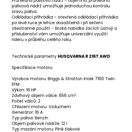
Průhledná palivová nádrž - objemná, průhledná
palivová nádrž umožňuje jednoduchou kontrolu
stavu paliva.
Odkládací přihrádka - otevřená odkládací přihrádka
po levé ruce je lehce dosažitelná i při sečení.
Všestranné použití - široká nabídka žacích ústrojí a
příslušenství vám umožňuje univerzální využití
rideru v průběhu celého roku.
Technické parametry
HUSQVARNA R 216T AWD
Specifikace motoru
Výrobce motoru: Briggs & Stratton Intek 7160 Twin
EFM
Výkon: 16 HP
Zdvihový objem válce: 656 cm³
Počet válců: 2
Chlazení motoru: Vzduchem
Generátor: 16 A
Typ paliva: Benzín
Objem palivové nádrže: 12 l
Typ mazání motoru: Plně tlakové