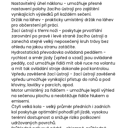
Nastavitelný úhel náklonu - umožňuje přesné
nastavení polohy žacího ústrojí pro zajištění
vynikajících výsledků při každém sečení.
Držák na láhev - prakticky umístěný držák na láhev
pro občerstení při práci.
Žací ústrojí s třemi noži - poskytuje prvotřídní
zarovnání po pravé i levé straně žacího ústrojí a
zanechá stejně velký neposečený kruh trávy bez
ohledu na jakou stranu zatáčíte.
Hydrostatická převodovka ovládaná pedálem -
rychlost a směr jízdy (vpřed a vzad) jsou ovládané
pedály, což umožňuje řidiči mít obě ruce na volantu
a mít tak ovládání stroje dokonale pod kontrolou.
Vpředu zavěšené žací ústrojí - žací ústrojí zavěšené
vpředu umožňuje vynikající přístup do rohů a pod
křoviny, lavičky v parcích, apod.
Motor umístěný za řidičem - umožňuje lepší výhled
na sečenou plochu a neobtěžuje řidiče hlukem a
emisemi.
Čtyři velká kola - velký průměr předních i zadních
kol poskytuje optimální pohodlí při jízdě, vysokou
terénní dostupnost a snižuje riziko poškození
udržovaných povrchů.