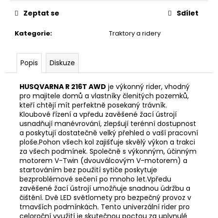
č
u
Zeptat se
Sdílet
j
e
Kategorie
:
Traktory a ridery
m
e
Popis
Diskuze
STIHL
HUSQVARNA R 216T AWD
je výkonný rider, vhodný
MS
pro majitele domů a vlastníky členitých pozemků,
151
kteří chtějí mít perfektně posekaný trávník.
C-
Kloubové řízení a vpředu zavěšené žací ústrojí
E
usnadňují manévrování, zlepšují terénní dostupnost
CARVING
11462000059
a poskytují dostatečně velký přehled o vaší pracovní
ploše.Pohon všech kol zajišťuje skvělý výkon a trakci
13
za všech podmínek. Společně s výkonným, účinným
890
motorem V-Twin (dvouválcovým V-motorem) a
Kč
startováním bez použití sytiče poskytuje
Původně:
14
bezproblémové sečení po mnoho let.Vpředu
590
zavěšené žací ústrojí umožňuje snadnou údržbu a
Kč
čištění. Dvě LED světlomety pro bezpečný provoz v
tmavších podmínkách. Tento univerzální rider pro
celoroční využití je skutečnou poctou za uplynulé