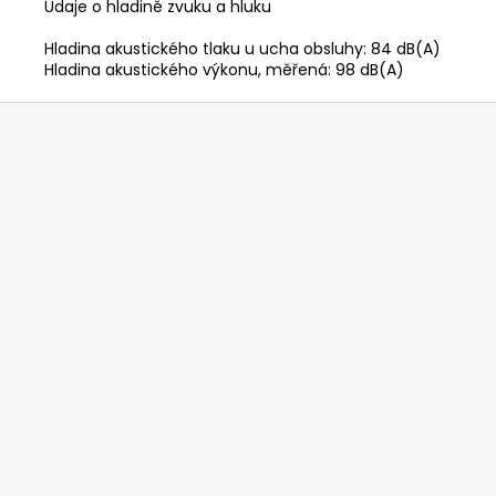
Údaje o hladině zvuku a hluku
Hladina akustického tlaku u ucha obsluhy: 84 dB(A)
Hladina akustického výkonu, měřená: 98 dB(A)
Z
á
p
a
t
í