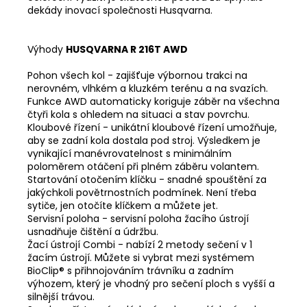
dekády inovací společnosti Husqvarna.
Výhody
HUSQVARNA R 216T AWD
Pohon všech kol - zajišťuje výbornou trakci na
nerovném, vlhkém a kluzkém terénu a na svazích.
Funkce AWD automaticky koriguje záběr na všechna
čtyři kola s ohledem na situaci a stav povrchu.
Kloubové řízení - unikátní kloubové řízení umožňuje,
aby se zadní kola dostala pod stroj. Výsledkem je
vynikající manévrovatelnost s minimálním
poloměrem otáčení při plném záběru volantem.
Startování otočením klíčku - snadné spouštění za
jakýchkoli povětrnostních podmínek. Není třeba
sytiče, jen otočíte klíčkem a můžete jet.
Servisní poloha - servisní poloha žacího ústrojí
usnadňuje čištění a údržbu.
Žací ústrojí Combi - nabízí 2 metody sečení v 1
žacím ústrojí. Můžete si vybrat mezi systémem
BioClip® s přihnojováním trávníku a zadním
výhozem, který je vhodný pro sečení ploch s vyšší a
silnější trávou.