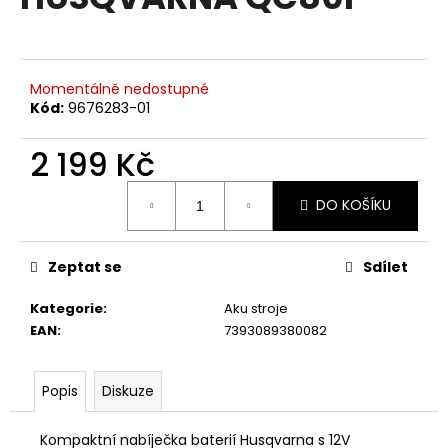
je
a
0,0
z
j
5
í
hvězdiček.
Momentálně nedostupné
t
Kód:
9676283-01
?
2 199 Kč
Měrná
DO KOŠÍKU
cena:
HLEDAT
Zeptat se
Sdílet
Kategorie
:
Aku stroje
D
EAN
:
7393089380082
o
p
o
Popis
Diskuze
r
u
Kompaktní nabíječka baterií Husqvarna s 12V