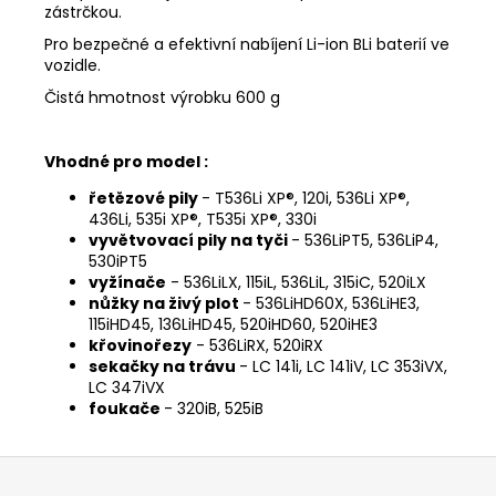
č
zástrčkou.
u
Pro bezpečné a efektivní nabíjení Li-ion BLi baterií ve
j
vozidle.
e
m
Čistá hmotnost výrobku 600 g
e
Vhodné pro model :
STIHL
řetězové pily
- T536Li XP®, 120i, 536Li XP®,
RM
436Li, 535i XP®, T535i XP®, 330i
443
vyvětvovací pily na tyči
- 536LiPT5, 536LiP4,
T
530iPT5
14
vyžínače
- 536LiLX, 115iL, 536LiL, 315iC, 520iLX
290
nůžky na živý plot
- 536LiHD60X, 536LiHE3,
Kč
115iHD45, 136LiHD45, 520iHD60, 520iHE3
Původně:
křovinořezy
- 536LiRX, 520iRX
15
sekačky na trávu
- LC 141i, LC 141iV, LC 353iVX,
990
LC 347iVX
Kč
foukače
- 320iB, 525iB
Z