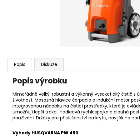
KŘOVINOŘEZU S 1.5MM STRUNOU
5132002593
235 Kč
Popis
Diskuze
Popis výrobku
Mimořádně velký, robustní a výkonný vysokotlaký čistič s 
životnost. Mosazná hlavice čerpadla a indukční motor posk
integrovanou nádobku na čisticí prostředky, která je ovlá
umožňují lepší trakci. Hadicová rychlospojka a dlouhá post
používání. Držáky pro příslušenství na krytu, naviják na had
Výhody HUSQVARNA PW 490