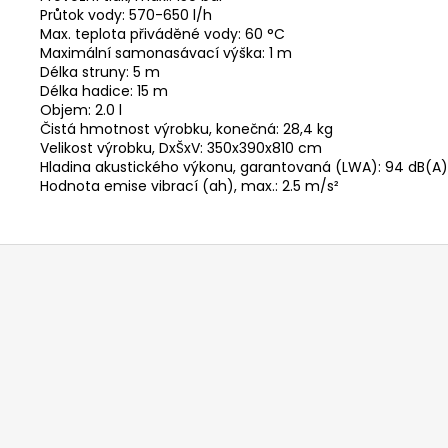
Průtok vody: 570-650 l/h
Max. teplota přiváděné vody: 60 °C
Maximální samonasávací výška: 1 m
Délka struny: 5 m
Délka hadice: 15 m
Objem: 2.0 l
Čistá hmotnost výrobku, konečná: 28,4 kg
Velikost výrobku, DxŠxV: 350x390x810 cm
Hladina akustického výkonu, garantovaná (LWA): 94 dB(A)
Hodnota emise vibrací (ah), max.: 2.5 m/s²
Z
á
p
a
t
í