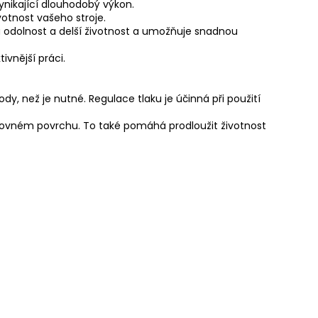
vynikající dlouhodobý výkon.
votnost vašeho stroje.
 odolnost a delší životnost a umožňuje snadnou
vnější práci.
y, než je nutné. Regulace tlaku je účinná při použití
erovném povrchu. To také pomáhá prodloužit životnost