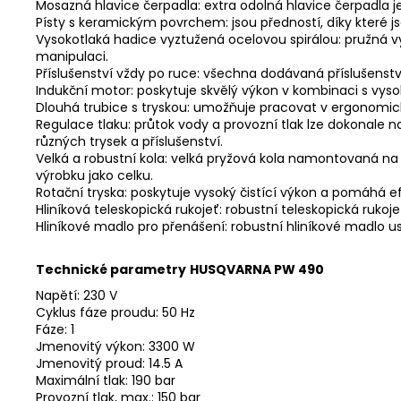
Mosazná hlavice čerpadla:
extra odolná hlavice čerpadla j
Písty s keramickým povrchem:
jsou předností, díky které 
Vysokotlaká hadice vyztužená ocelovou spirálou:
pružná v
manipulaci.
Příslušenství vždy po ruce:
všechna dodávaná příslušenství 
Indukční motor:
poskytuje skvělý výkon v kombinaci s vyso
Dlouhá trubice s tryskou:
umožňuje pracovat v ergonomick
Regulace tlaku:
průtok vody a provozní tlak lze dokonale n
různých trysek a příslušenství.
Velká a robustní kola:
velká pryžová kola namontovaná na k
výrobku jako celku.
Rotační tryska:
poskytuje vysoký čistící výkon a pomáhá e
Hliníková teleskopická rukojeť:
robustní teleskopická rukoj
Hliníkové madlo pro přenášení:
robustní hliníkové madlo u
Technické parametry
HUSQVARNA PW 490
Napětí: 230 V
Cyklus fáze proudu: 50 Hz
Fáze: 1
Jmenovitý výkon: 3300 W
Jmenovitý proud: 14.5 A
Maximální tlak: 190 bar
Provozní tlak, max.: 150 bar