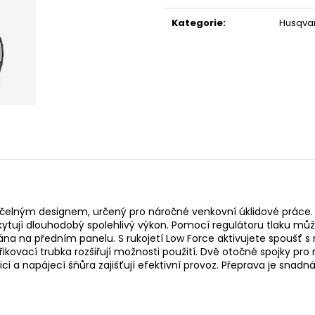
Měrná
14 290 Kč
104 990 Kč
cena:
Původně:
15 990 Kč
Kategorie
:
Husqva
účelným designem, určený pro náročné venkovní úklidové práce. 
ytují dlouhodobý spolehlivý výkon. Pomocí regulátoru tlaku může
dána na předním panelu. S rukojetí Low Force aktivujete spoušť s
řikovací trubka rozšiřují možnosti použití. Dvě otočné spojky pro
ici a napájecí šňůra zajišťují efektivní provoz. Přeprava je snadn