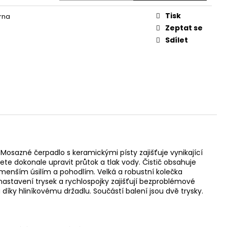
Tisk
rna
Zeptat se
Sdílet
Mosazné čerpadlo s keramickými písty zajišťuje vynikající
te dokonale upravit průtok a tlak vody. Čistič obsahuje
 menším úsilím a pohodlím. Velká a robustní kolečka
 nastavení trysek a rychlospojky zajišťují bezproblémové
á díky hliníkovému držadlu. Součástí balení jsou dvě trysky.