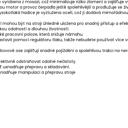
e vyrobena z mosazi, což minimalizuje riziko zlomení a zajišťuje 
jsou motor a provoz čerpadla ještě spolehlivější a prodlužuje se ži
ysokotlaká hadice je vyztužena ocelí, což jí dodává mimořádnou
mohou být na stroji úhledně uložena pro snadný přístup a efekti
kou odolností a dlouhou životností.
é pracovní poloze, která snižuje námahu.
astavit pomocí regulátoru tlaku, takže nebudete používat více vod
ovové ose zajišťují snadné pojíždění a spolehlivou trakci na n
fektivně odstraňovat odolné nečistoty.
eť usnadňuje přepravu a skladování.
snadňuje manipulaci a přepravu stroje