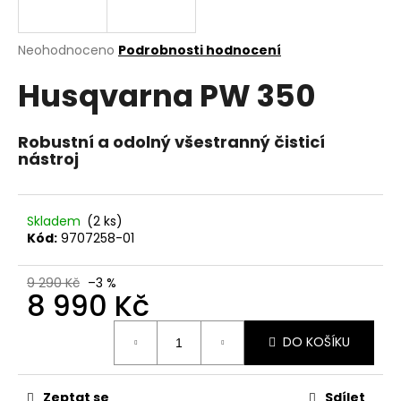
a
j
Průměrné
Neohodnoceno
Podrobnosti hodnocení
í
hodnocení
Husqvarna PW 350
produktu
t
je
?
0,0
z
Robustní a odolný všestranný čisticí
5
nástroj
hvězdiček.
HLEDAT
Skladem
(2 ks)
Kód:
9707258-01
D
9 290 Kč
–3 %
8 990 Kč
o
p
Měrná
o
DO KOŠÍKU
cena:
r
u
Zeptat se
Sdílet