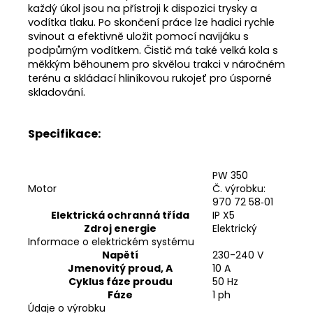
každý úkol jsou na přístroji k dispozici trysky a
vodítka tlaku. Po skončení práce lze hadici rychle
svinout a efektivně uložit pomocí navijáku s
podpůrným vodítkem. Čistič má také velká kola s
měkkým běhounem pro skvělou trakci v náročném
terénu a skládací hliníkovou rukojeť pro úsporné
skladování.
Specifikace:
PW 350
Motor
Č. výrobku:
970 72 58‑01
Elektrická ochranná třída
IP X5
Zdroj energie
Elektrický
Informace o elektrickém systému
Napětí
230-240 V
Jmenovitý proud, A
10 A
Cyklus fáze proudu
50 Hz
Fáze
1 ph
Údaje o výrobku