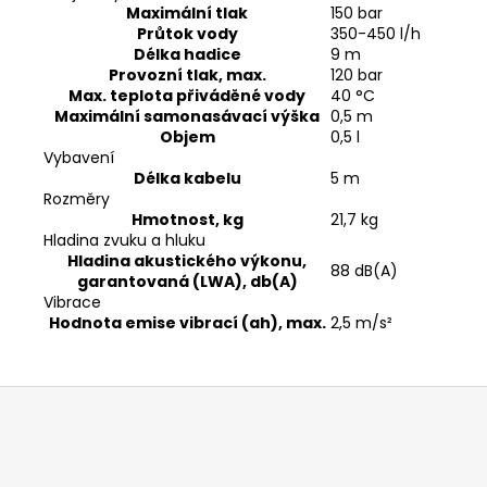
Maximální tlak
150 bar
Průtok vody
350-450 l/h
Délka hadice
9 m
Provozní tlak, max.
120 bar
Max. teplota přiváděné vody
40 °C
Maximální samonasávací výška
0,5 m
Objem
0,5 l
Vybavení
Délka kabelu
5 m
Rozměry
Hmotnost, kg
21,7 kg
Hladina zvuku a hluku
Hladina akustického výkonu,
88 dB(A)
garantovaná (LWA), db(A)
Vibrace
Hodnota emise vibrací (ah), max.
2,5 m/s²
Z
á
p
a