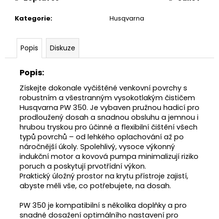
č
u
Kategorie
:
Husqvarna
j
e
m
Popis
Diskuze
e
Popis:
RYOBI
Získejte dokonale vyčištěné venkovní povrchy s
RAC121
robustním a všestranným vysokotlakým čističem
ŽACÍ
Husqvarna PW 350. Je vybaven pružnou hadicí pro
HLAVA
K
prodloužený dosah a snadnou obsluhu a jemnou i
SÍŤOVÉMU
hrubou tryskou pro účinné a flexibilní čištění všech
KŘOVINOŘEZU
typů povrchů – od lehkého oplachování až po
S
náročnější úkoly. Spolehlivý, vysoce výkonný
1.5MM
indukční motor a kovová pumpa minimalizují riziko
STRUNOU
poruch a poskytují prvotřídní výkon.
5132002593
Praktický úložný prostor na krytu přístroje zajistí,
235
abyste měli vše, co potřebujete, na dosah.
Kč
PW 350 je kompatibilní s několika doplňky a pro
snadné dosažení optimálního nastavení pro